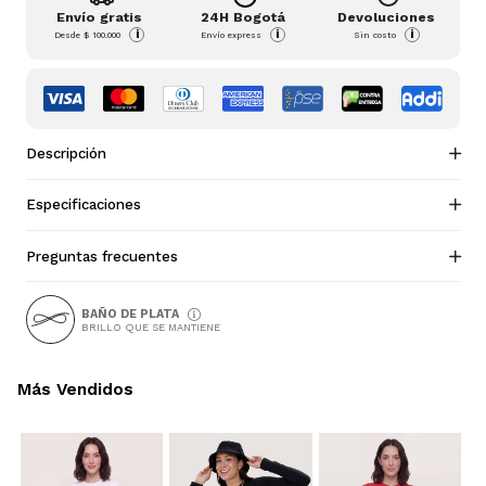
Envío gratis
24H Bogotá
Devoluciones
i
i
i
Desde
$ 100.000
Envío express
Sin costo
Descripción
Especificaciones
Preguntas frecuentes
BAÑO DE PLATA
BRILLO QUE SE MANTIENE
Más Vendidos