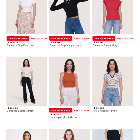
Compra en PACK
Hasta 15% Off
Compra en PACK
Hasta 15% Off
Compra en PACK
Hasta 15% Off
$ 39.900
$ 44.900
$ 49.900
Camiseta Crop Essential
Camiseta Crop Manga Larga
Camiseta Basica Boxy
$ 39.900
$ 49.900
Compra en PACK
Hasta 15% Off
Camiseta Basica Screen
Polo Cropped a Rayas
$ 29.900
Tank Top Cuello Redondo