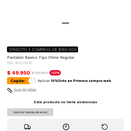
20%DCTO X COMPRAS DE $160.000
Pantalón Basico Tipo Chino Regular
REF. 60070231
$ 49.950
$ 99.900
-50%
Cupón:
Aplicar
15%Dcto en Primera compra web
Guia de tallas
Este producto no tiene existencias
Calcular tiempo de envío