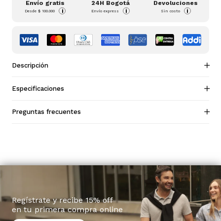
Envío gratis
24H Bogotá
Devoluciones
i
i
i
Desde
$ 100.000
Envío express
Sin costo
Descripción
Especificaciones
Preguntas frecuentes
Regístrate y recibe 15% off
en tu primera compra online