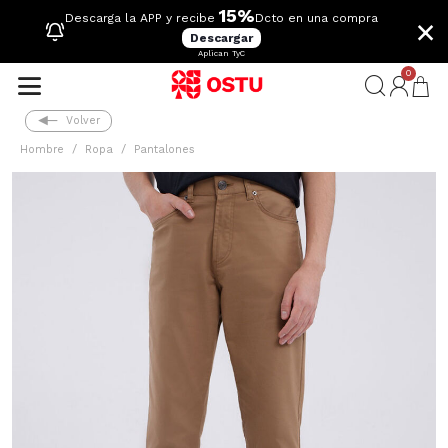
15%
×
Descarga la APP y recibe
Dcto en una compra
Descargar
Aplican TyC
0
Volver
Hombre
Ropa
Pantalones