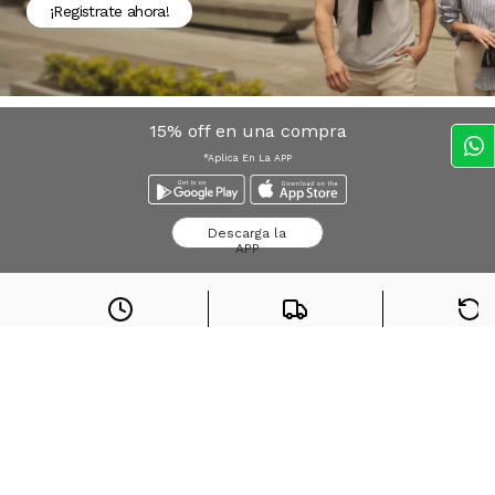
¡Registrate ahora!
15% off en una compra
*Aplica En La APP
Descarga la
APP
Envío express
Envío gratis desde
$
Devolucio
Bogota*
100.000
sin cost
Búsquedas en tendencias
Jeans para mujer
Jeans para hombre