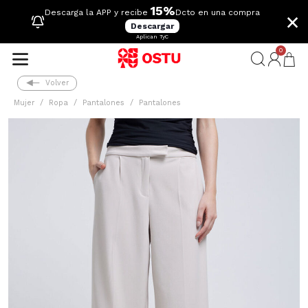
15%
×
Descarga la APP y recibe
Dcto en una compra
Descargar
Aplican TyC
0
Volver
Mujer
Ropa
Pantalones
Pantalones