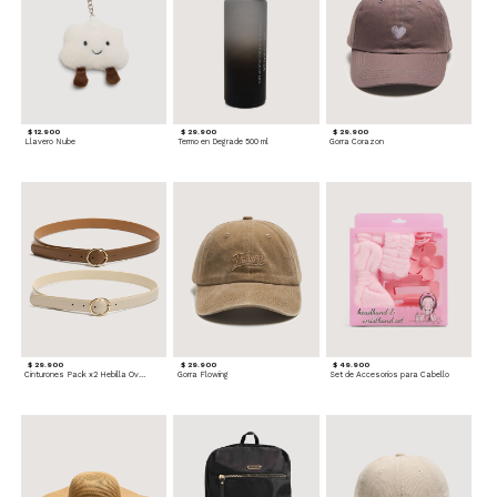
$ 12.900
$ 29.900
$ 29.900
Llavero Nube
Termo en Degrade 500 ml
Gorra Corazon
$ 29.900
$ 29.900
$ 49.900
Cinturones Pack x2 Hebilla Ovalada
Gorra Flowing
Set de Accesorios para Cabello