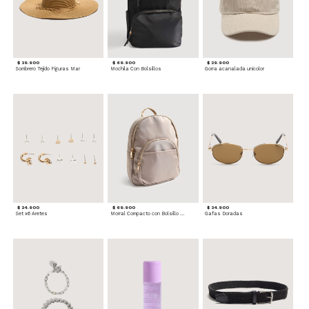
$ 39.900
$ 69.900
$ 29.900
Sombrero Tejido Figuras Mar
Mochila Con Bolsillos
Gorra acanalada unicolor
$ 24.900
$ 69.900
$ 34.900
Set x6 Aretes
Morral Compacto con Bolsillo Frontal
Gafas Doradas