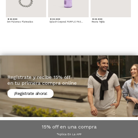
$ 22.900
$ 24.900
$ 29.900
Set Pulseras Plateadas
Splash Corporal PURPLE PASSION - Floral
Reata Tejida
Regístrate y recibe 15% off
en tu primera compra online
¡Registrate ahora!
15% off en una compra
*Aplica En La APP