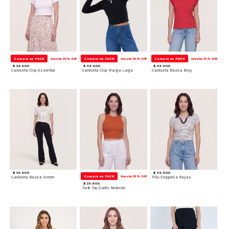
Compra en PACK
Hasta 15% Off
Compra en PACK
Hasta 15% Off
Compra en PACK
Hasta 15% Off
$ 39.900
$ 44.900
$ 49.900
Camiseta Crop Essential
Camiseta Crop Manga Larga
Camiseta Basica Boxy
$ 39.900
$ 49.900
Compra en PACK
Hasta 15% Off
Camiseta Basica Screen
Polo Cropped a Rayas
$ 29.900
Tank Top Cuello Redondo