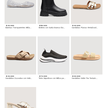
$ 49.900
$ 119.900
$ 49.900
Baletas Transparentes Brillantes
Botines con Suela Gruesa Elastizada
Sandalias Planas Metalizadas
$ 49.900
$ 79.900
$ 69.900
Sandalias Cruzadas con Hebilla
Tenis Deportivas con Brillos para mujer
Sandalias Doble Tira Texturizada