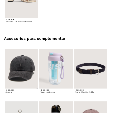
$ 79.900
Sandalias Cruzadas de Tacón
Accesorios para complementar
$ 29.900
$ 29.900
$ 29.900
Gorra A
Termo con infusor
Reata Elastica Tejida