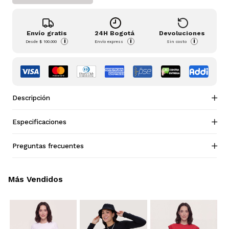
Envío gratis
24H Bogotá
Devoluciones
i
i
i
Desde
$ 100.000
Envío express
Sin costo
Descripción
Especificaciones
Preguntas frecuentes
Más Vendidos