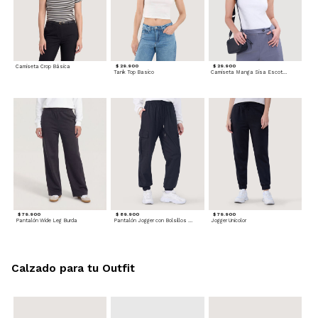
Camiseta Crop Básica
$ 29.900
$ 29.900
Tank Top Basico
Camiseta Manga Sisa Escotada
$ 79.900
$ 89.900
$ 79.900
Pantalón Wide Leg Burda
Pantalón Jogger con Bolsillos Cargo
Jogger Unicolor
Calzado para tu Outfit