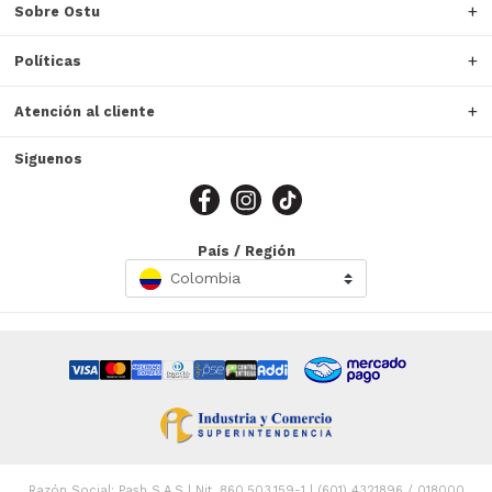
Sobre Ostu
Políticas
Atención al cliente
Siguenos
País / Región
Colombia
Razón Social: Pash S.A.S | Nit. 860.503.159-1 | (601) 4321896 / 018000