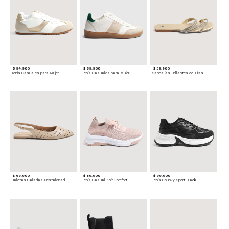
$ 94.900
$ 89.900
$ 59.900
Tenis Casuales para Mujer
Tenis Casuales para Mujer
Sandalias Brillantes de Tiras
$ 69.900
$ 89.900
$ 99.900
Baletas Caladas Destalonadas
Tenis Casual Knit Comfort
Tenis Chunky Sport Black