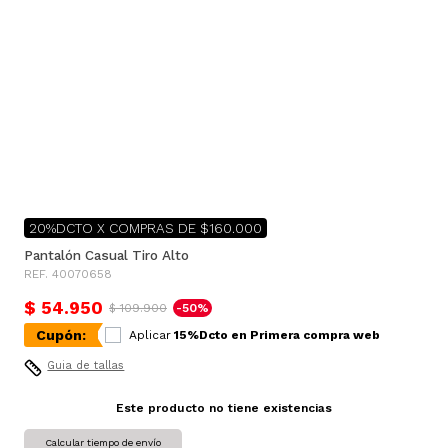
20%DCTO X COMPRAS DE $160.000
Pantalón Casual Tiro Alto
REF. 40070658
$ 54.950
$ 109.900
-50%
Cupón:
Aplicar
15%Dcto en Primera compra web
Guia de tallas
Este producto no tiene existencias
Calcular tiempo de envío