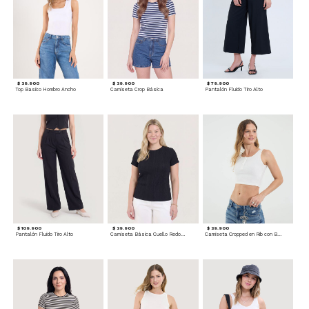
$ 39.900
$ 39.900
$ 79.900
Top Basico Hombro Ancho
Camiseta Crop Básica
Pantalón Fluido Tiro Alto
$ 109.900
$ 39.900
$ 39.900
Pantalón Fluido Tiro Alto
Camiseta Básica Cuello Redondo
Camiseta Cropped en Rib con Botones