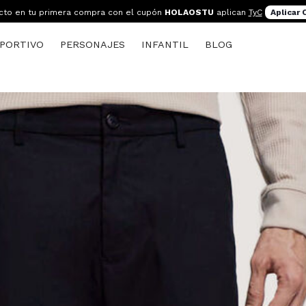
cto en tu primera compra con el cupón
HOLAOSTU
aplican
TyC
Aplicar
PORTIVO
PERSONAJES
INFANTIL
BLOG