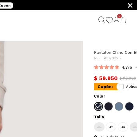
×
 Cupón
0
Pantalón Chino Con E
REF. 60070328
4.7
/
5
$ 59.950
$ 119.900
Cupón:
Aplica
Color
Talla
30
32
34
36