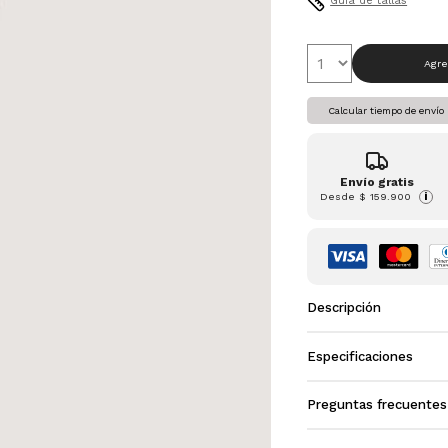
Guia de tallas
Agre
Calcular tiempo de envío
Envío gratis
Desde
$ 159.900
i
Descripción
Especificaciones
Preguntas frecuentes