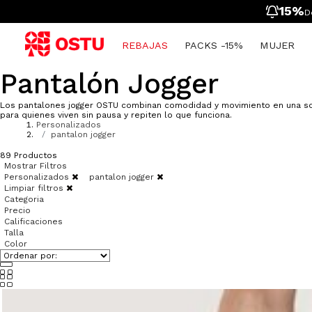
15%
D
REBAJAS
PACKS -15%
MUJER
Pantalón Jogger
Mujer
Ropa
Ropa
Hombre
Ver Todo
Toy Story
Hombre
Packs -15%
Packs -15%
Mujer
Spider Man
Niñas
NUEVO
NUEVO
Los pantalones jogger OSTU combinan comodidad y movimiento en una sola
Infantil
Ropa Interior desde $9.900
Zapatos
Tarjetas regalo
Niños
para quienes viven sin pausa y repiten lo que funciona.
Personalizados
Personajes
Zapatos
Nueva Colección
Tarjetas regalo
pantalon jogger
Ropa Interior
Nueva Colección
Ropa Deportiva
89
Productos
Deportivo Mujer
Ropa Deportiva
Ropa Interior
Mostrar Filtros
Deportivo Hombre
Accesorios
Accesorios
Personalizados
pantalon jogger
Limpiar filtros
Tenis
Pijamas
Pijamas
Categoria
Tarjetas regalo
Tarjetas regalo
Precio
Calificaciones
Talla
Color