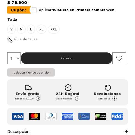
$ 79.900
Cupón:
Aplicar
15%Dcto en Primera compra web
Talla
S
M
L
XL
XXL
Guia de tallas
Agregar
Calcular tiempo de envío
Envío gratis
24H Bogotá
Devoluciones
i
i
i
Desde
$ 100.000
Envío express
Sin costo
Descripción