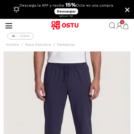
15%
×
Descarga la APP y recibe
Dcto en una compra
Descargar
Aplican TyC
0
Volver
Hombre
Ropa Deportiva
Pantalones