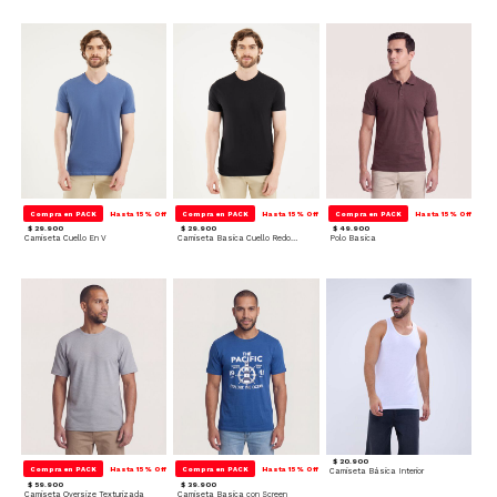
Compra en PACK
Hasta 15% Off
Compra en PACK
Hasta 15% Off
Compra en PACK
Hasta 15% Off
$ 29.900
$ 29.900
$ 49.900
Camiseta Cuello En V
Camiseta Basica Cuello Redondo
Polo Basica
$ 20.900
Compra en PACK
Hasta 15% Off
Compra en PACK
Hasta 15% Off
Camiseta Básica Interior
$ 59.900
$ 39.900
Camiseta Oversize Texturizada
Camiseta Basica con Screen