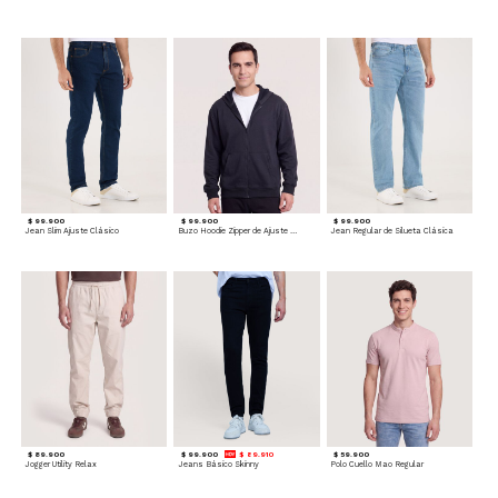
$ 99.900
$ 99.900
$ 99.900
Jean Slim Ajuste Clásico
Buzo Hoodie Zipper de Ajuste Cómodo
Jean Regular de Silueta Clásica
$ 89.900
$ 99.900
$ 89.910
$ 59.900
Jogger Utility Relax
Jeans Básico Skinny
Polo Cuello Mao Regular