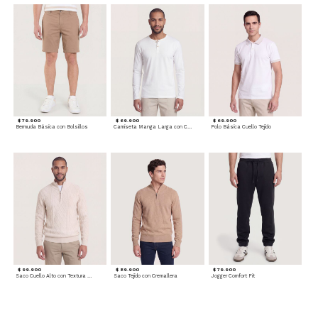
$ 79.900
$ 69.900
$ 69.900
Bermuda Básica con Bolsillos
Camiseta Manga Larga con Cuello Henley
Polo Básica Cuello Tejido
$ 99.900
$ 89.900
$ 79.900
Saco Cuello Alto con Textura Trenzada
Saco Tejido con Cremallera
Jogger Comfort Fit