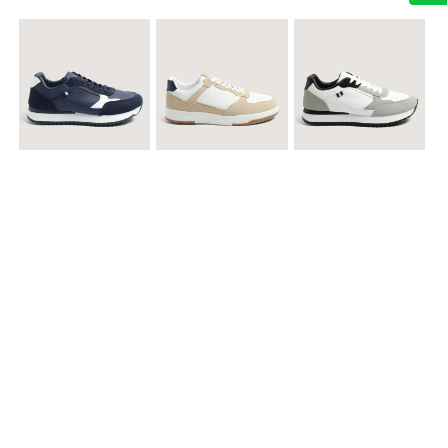
$ 99.900
$ 89.900
$ 99.900
Tenis Urbanos Runner Style
Tenis Urbanos Contrast
Tenis Urban Runner Contrast
$ 99.900
$ 89.900
$ 99.900
Tenis Casual Urban
Tenis Deportivos para hombre
Tenis Formales con Detalles