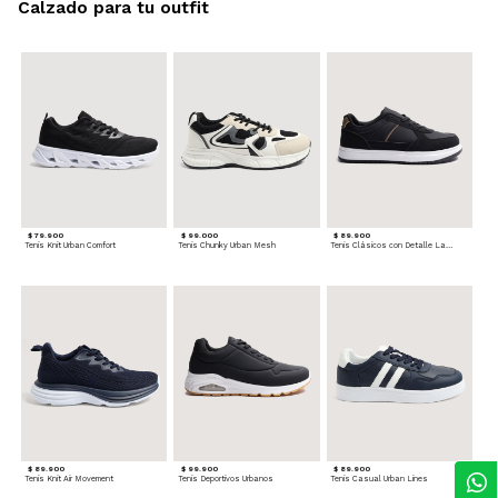
Calzado para tu outfit
$ 79.900
$ 99.000
$ 89.900
Tenis Knit Urban Comfort
Tenis Chunky Urban Mesh
Tenis Clásicos con Detalle Lateral
$ 89.900
$ 99.900
$ 89.900
Tenis Knit Air Movement
Tenis Deportivos Urbanos
Tenis Casual Urban Lines