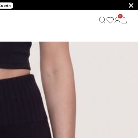
×
 Cupón
0