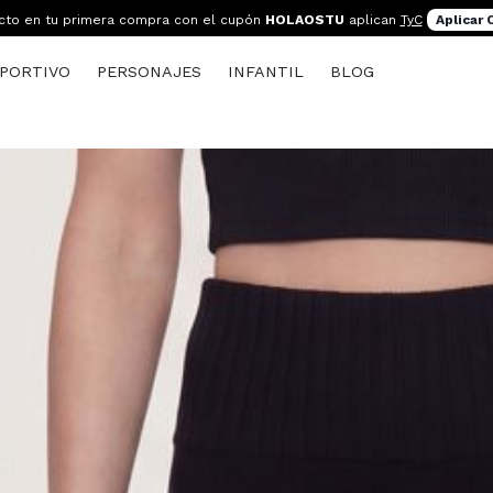
cto en tu primera compra con el cupón
HOLAOSTU
aplican
TyC
Aplicar
PORTIVO
PERSONAJES
INFANTIL
BLOG