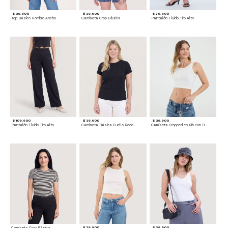
$ 39.900
$ 39.900
$ 79.900
Top Basico Hombro Ancho
Camiseta Crop Básica
Pantalón Fluido Tiro Alto
$ 109.900
$ 39.900
$ 39.900
Pantalón Fluido Tiro Alto
Camiseta Básica Cuello Redondo
Camiseta Cropped en Rib con Botones
Camiseta Crop Básica
$ 29.900
$ 29.900