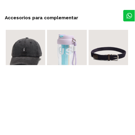
Accesorios para complementar
$ 29.900
$ 29.900
$ 29.900
Gorra A
Termo con infusor
Reata Elastica Tejida