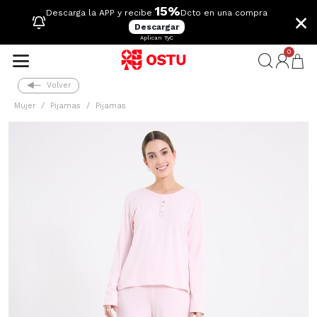
15%
×
Descarga la APP y recibe
Dcto en una compra
Descargar
Aplican TyC
0
Volver
Mujer
Pijamas
Pijamas