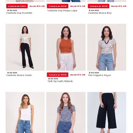
Compra en PACK
Hasta 15% Off
Compra en PACK
Hasta 15% Off
Compra en PACK
Hasta 15% Off
$ 39.900
Camiseta Crop Manga Larga
$ 49.900
Camiseta Crop Essential
Camiseta Basica Boxy
$ 39.900
$ 49.900
Compra en PACK
Hasta 15% Off
Camiseta Basica Screen
Polo Cropped a Rayas
$ 29.900
Tank Top Cuello Redondo