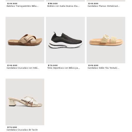
$ 49.900
$ 119.900
$ 49.900
Baletas Transparentes Brillantes
Botines con Suela Gruesa Elastizada
Sandalias Planas Metalizadas
$ 49.900
$ 79.900
$ 69.900
Sandalias Cruzadas con Hebilla
Tenis Deportivas con Brillos para mujer
Sandalias Doble Tira Texturizada
$ 79.900
Sandalias Cruzadas de Tacón