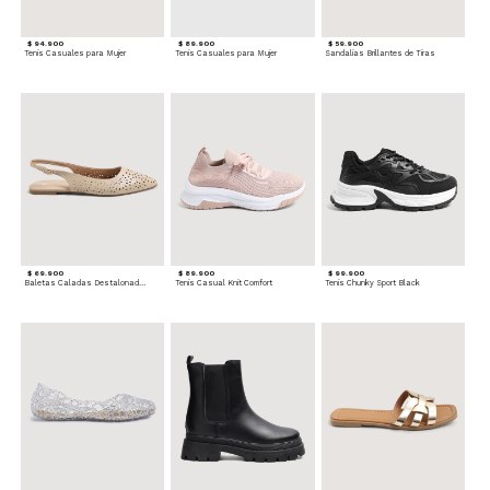
$ 94.900
$ 89.900
$ 59.900
Tenis Casuales para Mujer
Tenis Casuales para Mujer
Sandalias Brillantes de Tiras
$ 69.900
$ 89.900
$ 99.900
Baletas Caladas Destalonadas
Tenis Casual Knit Comfort
Tenis Chunky Sport Black