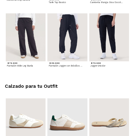
Tank Top Basico
Camiseta Manga Sisa Escotada
$ 79.900
$ 89.900
$ 79.900
Pantalón Wide Leg Burda
Pantalón Jogger con Bolsillos Cargo
Jogger Unicolor
Calzado para tu Outfit