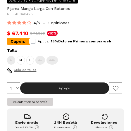
20%DCTO X COMPRAS DE $160.000
Pijama Manga Larga Con Botones
REF. 40040428
4
/
5
-
1
opiniones
$ 67.410
$ 74.900
-10%
Cupón:
Aplicar
15%Dcto en Primera compra web
Talla
S
M
L
XL
XXL
Guia de tallas
Agregar
Calcular tiempo de envío
Envío gratis
24H Bogotá
Devoluciones
i
i
i
Desde
$ 100.000
Envío express
Sin costo