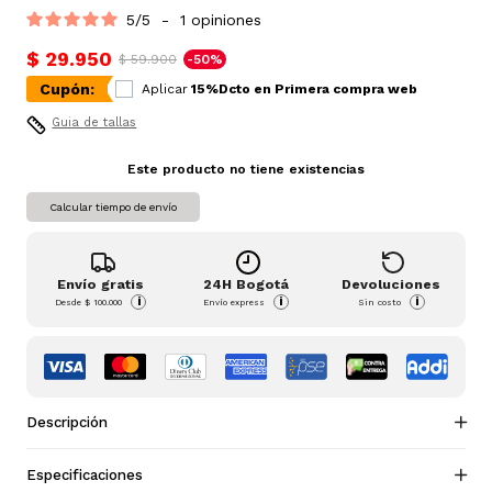
5
/
5
-
1
opiniones
$ 29.950
$ 59.900
-50%
Cupón:
Aplicar
15%Dcto en Primera compra web
Guia de tallas
Este producto no tiene existencias
Calcular tiempo de envío
Envío gratis
24H Bogotá
Devoluciones
i
i
i
Desde
$ 100.000
Envío express
Sin costo
Descripción
Especificaciones