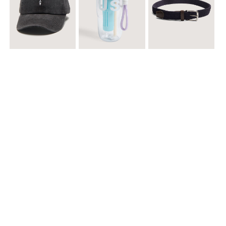
$ 29.900
$ 29.900
$ 29.900
Gorra A
Termo con infusor
Reata Elastica Tejida
$ 12.900
$ 29.900
$ 29.900
Llavero Nube
Termo en Degrade 500 ml
Gorra Corazon