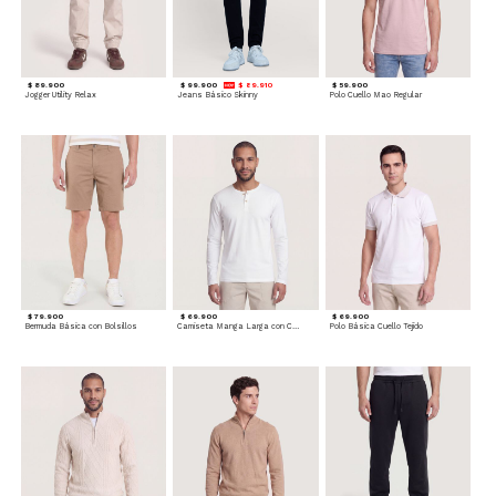
$ 89.900
$ 99.900
$ 89.910
$ 59.900
Jogger Utility Relax
Jeans Básico Skinny
Polo Cuello Mao Regular
$ 79.900
$ 69.900
$ 69.900
Bermuda Básica con Bolsillos
Camiseta Manga Larga con Cuello Henley
Polo Básica Cuello Tejido