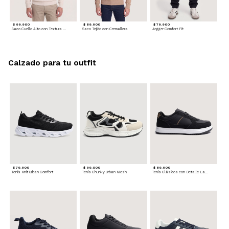
$ 99.900
$ 89.900
$ 79.900
Saco Cuello Alto con Textura Trenzada
Saco Tejido con Cremallera
Jogger Comfort Fit
Calzado para tu outfit
$ 79.900
$ 99.000
$ 89.900
Tenis Knit Urban Comfort
Tenis Chunky Urban Mesh
Tenis Clásicos con Detalle Lateral