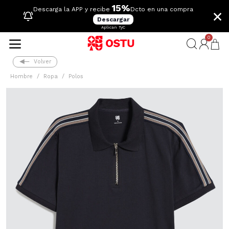
15%
×
Descarga la APP y recibe
Dcto en una compra
Descargar
Aplican TyC
0
Volver
Hombre
Ropa
Polos