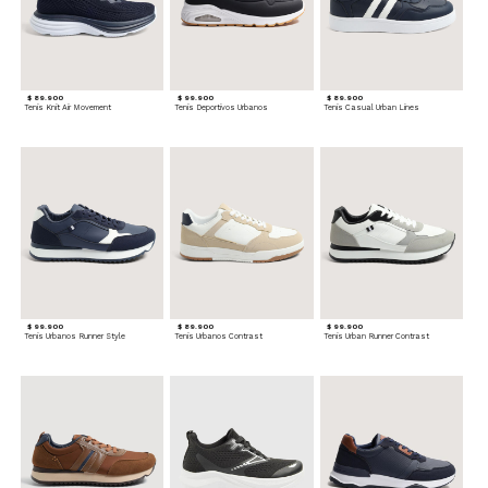
$ 89.900
$ 99.900
$ 89.900
Tenis Knit Air Movement
Tenis Deportivos Urbanos
Tenis Casual Urban Lines
$ 99.900
$ 89.900
$ 99.900
Tenis Urbanos Runner Style
Tenis Urbanos Contrast
Tenis Urban Runner Contrast