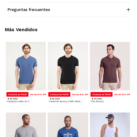
Preguntas frecuentes
Más Vendidos
Compra en PACK
Hasta 15% Off
Compra en PACK
Hasta 15% Off
Compra en PACK
Hasta 15% Off
$ 29.900
$ 29.900
$ 49.900
Camiseta Cuello En V
Camiseta Basica Cuello Redondo
Polo Basica