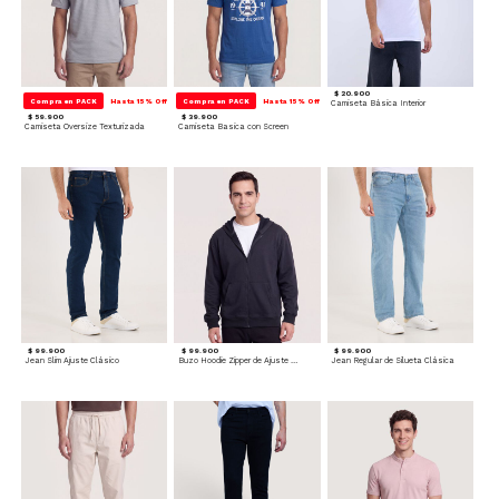
$ 20.900
Compra en PACK
Hasta 15% Off
Compra en PACK
Hasta 15% Off
Camiseta Básica Interior
$ 59.900
$ 39.900
Camiseta Oversize Texturizada
Camiseta Basica con Screen
$ 99.900
$ 99.900
$ 99.900
Jean Slim Ajuste Clásico
Buzo Hoodie Zipper de Ajuste Cómodo
Jean Regular de Silueta Clásica