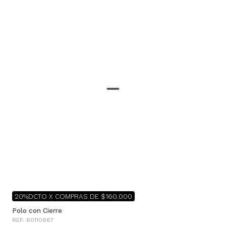
20%DCTO X COMPRAS DE $160.000
Polo con Cierre
REF. 60110667