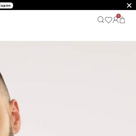
×
 Cupón
0