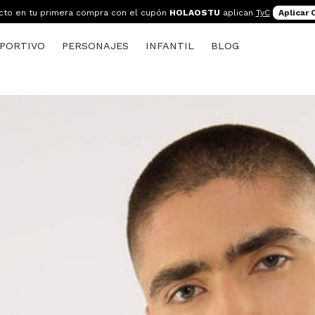
cto en tu primera compra con el cupón
HOLAOSTU
aplican
TyC
Aplicar
PORTIVO
PERSONAJES
INFANTIL
BLOG