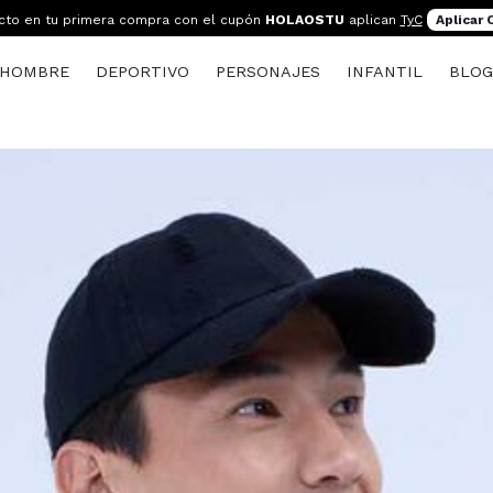
cto en tu primera compra con el cupón
HOLAOSTU
aplican
TyC
Aplicar
HOMBRE
DEPORTIVO
PERSONAJES
INFANTIL
BLO