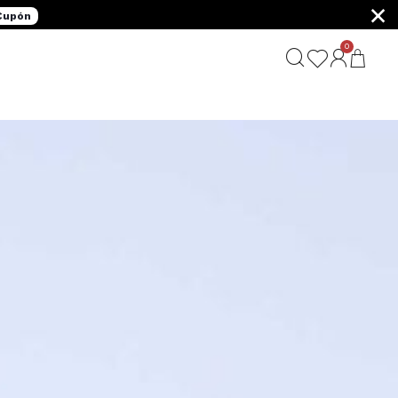
×
 Cupón
0
G