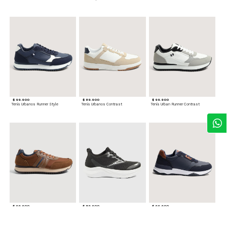
$ 99.900
$ 89.900
$ 99.900
Tenis Urbanos Runner Style
Tenis Urbanos Contrast
Tenis Urban Runner Contrast
$ 99.900
$ 89.900
$ 99.900
Tenis Casual Urban
Tenis Deportivos para hombre
Tenis Formales con Detalles