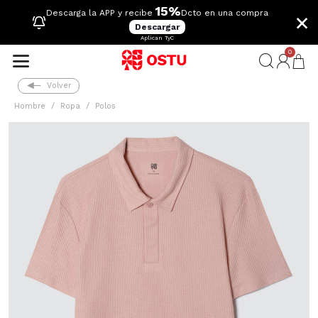
15%
×
Descarga la APP y recibe
Dcto en una compra
Descargar
Aplican TyC
0
Volver
Hombre
Ropa
Polos