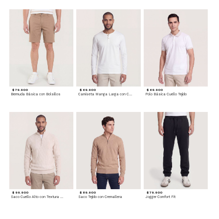
$ 79.900
$ 69.900
$ 69.900
Bermuda Básica con Bolsillos
Camiseta Manga Larga con Cuello Henley
Polo Básica Cuello Tejido
$ 99.900
$ 89.900
$ 79.900
Saco Cuello Alto con Textura Trenzada
Saco Tejido con Cremallera
Jogger Comfort Fit