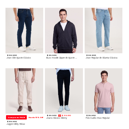
$ 99.900
$ 99.900
$ 99.900
Jean Slim Ajuste Clásico
Buzo Hoodie Zipper de Ajuste Cómodo
Jean Regular de Silueta Clásica
$ 99.900
$ 89.910
$ 59.900
Compra en PACK
Hasta 15% Off
Jeans Básico Skinny
Polo Cuello Mao Regular
$ 89.900
Jogger Utility Relax