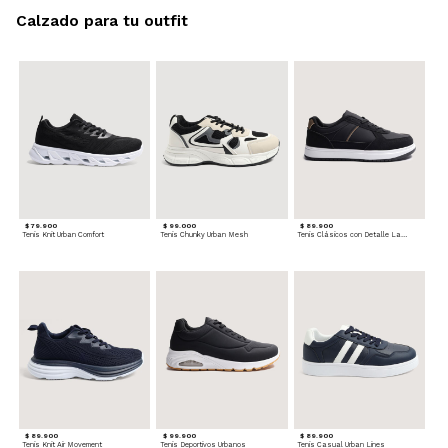
Calzado para tu outfit
$ 79.900
$ 99.000
$ 89.900
Tenis Knit Urban Comfort
Tenis Chunky Urban Mesh
Tenis Clásicos con Detalle Lateral
$ 89.900
$ 99.900
$ 89.900
Tenis Knit Air Movement
Tenis Deportivos Urbanos
Tenis Casual Urban Lines