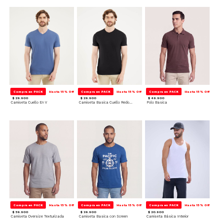
Compra en PACK
Hasta 15% Off
Compra en PACK
Hasta 15% Off
Compra en PACK
Hasta 15% Off
$ 29.900
$ 29.900
$ 49.900
Camiseta Cuello En V
Camiseta Basica Cuello Redondo
Polo Basica
Compra en PACK
Hasta 15% Off
Compra en PACK
Hasta 15% Off
Compra en PACK
Hasta 15% Off
$ 59.900
$ 39.900
$ 20.900
Camiseta Oversize Texturizada
Camiseta Basica con Screen
Camiseta Básica Interior