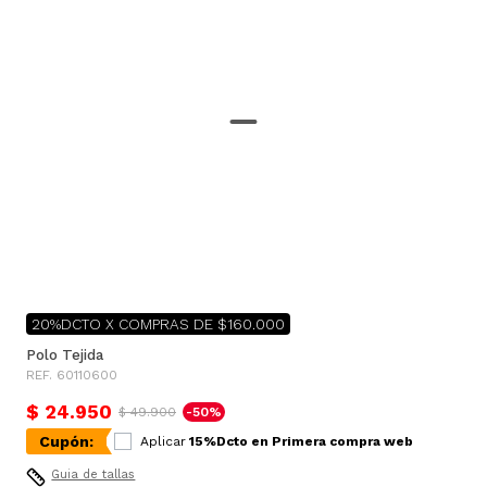
20%DCTO X COMPRAS DE $160.000
Polo Tejida
REF. 60110600
$ 24.950
$ 49.900
-50%
Cupón:
Aplicar
15%Dcto en Primera compra web
Guia de tallas