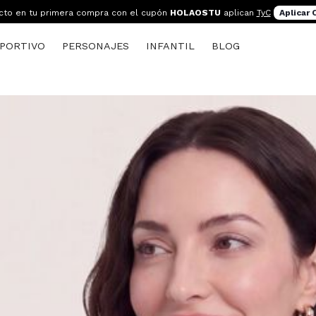
cto en tu primera compra con el cupón
HOLAOSTU
aplican
TyC
Aplicar
PORTIVO
PERSONAJES
INFANTIL
BLOG