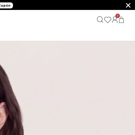
×
 Cupón
0