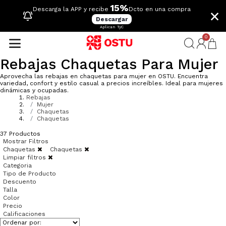
15%
×
Descarga la APP y recibe
Dcto en una compra
Descargar
Aplican TyC
0
Rebajas Chaquetas Para Mujer
Aprovecha las rebajas en chaquetas para mujer en OSTU. Encuentra
variedad, confort y estilo casual a precios increíbles. Ideal para mujeres
dinámicas y ocupadas.
Rebajas
Mujer
Chaquetas
Chaquetas
37
Productos
Mostrar Filtros
Chaquetas
Chaquetas
Limpiar filtros
Categoria
Tipo de Producto
Descuento
Talla
Color
Precio
Calificaciones