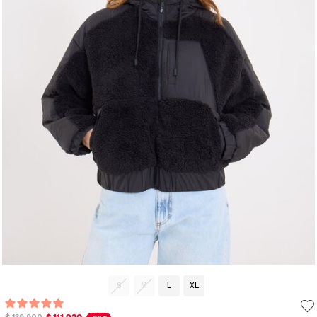
S
M
L
XL