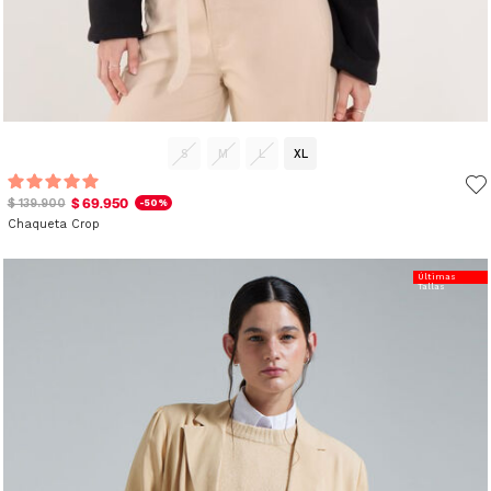
S
M
L
XL
$ 69.950
$ 139.900
-50%
Chaqueta Crop
Últimas
Tallas