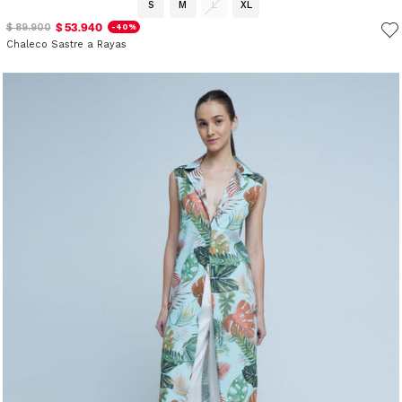
S
M
L
XL
$ 53.940
$ 89.900
-40%
Chaleco Sastre a Rayas