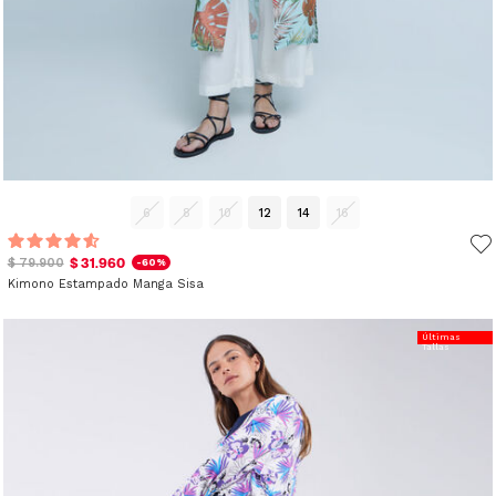
6
8
10
12
14
16
$ 31.960
$ 79.900
-60%
Kimono Estampado Manga Sisa
Últimas
Tallas