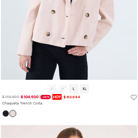
S
M
L
XL
$ 104.930
$ 83.944
$ 149.900
-30%
Chaqueta Trench Corta