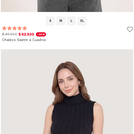
S
M
L
XL
$ 62.930
$ 89.900
-30%
Chaleco Sastre a Cuadros