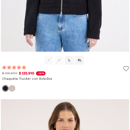
S
M
L
XL
$ 125.910
$ 139.900
-10%
Chaqueta Trucker con Bolsillos