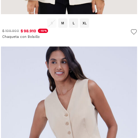
S
M
L
XL
$ 98.910
$ 109.900
-10%
Chaqueta con Bolsillo