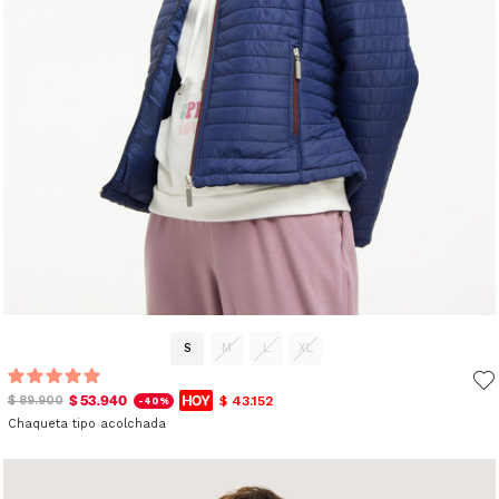
S
M
L
XL
$ 53.940
$ 43.152
$ 89.900
-40%
Chaqueta tipo acolchada