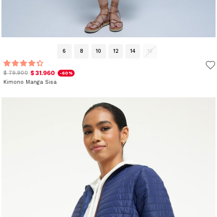
6
8
10
12
14
16
$ 31.960
$ 79.900
-60%
Kimono Manga Sisa