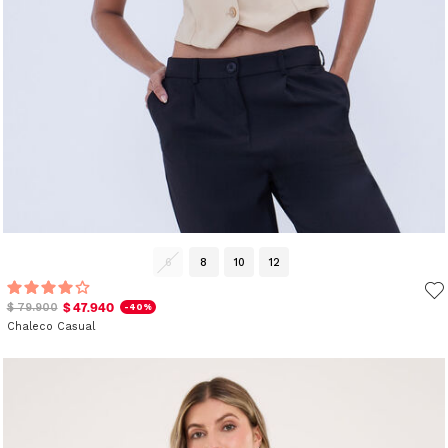
6
8
10
12
$ 47.940
$ 79.900
-40%
Chaleco Casual