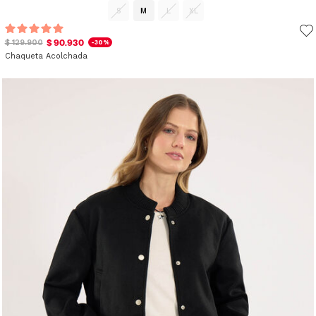
S
M
L
XL
$ 90.930
$ 129.900
-30%
Chaqueta Acolchada