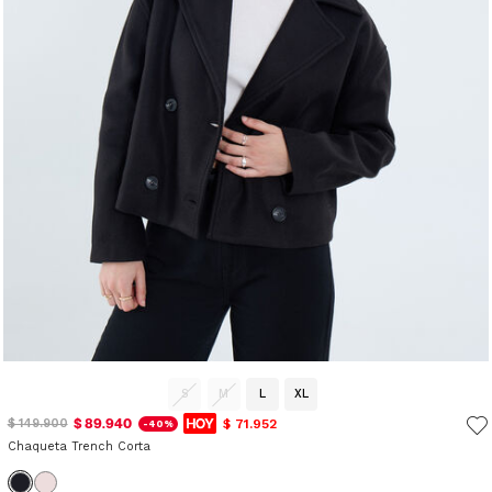
S
M
L
XL
$ 89.940
$ 71.952
$ 149.900
-40%
Chaqueta Trench Corta