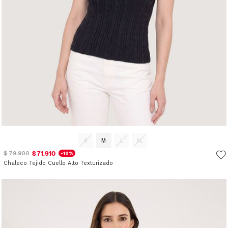
S
M
L
XL
$ 71.910
$ 79.900
-10%
Chaleco Tejido Cuello Alto Texturizado