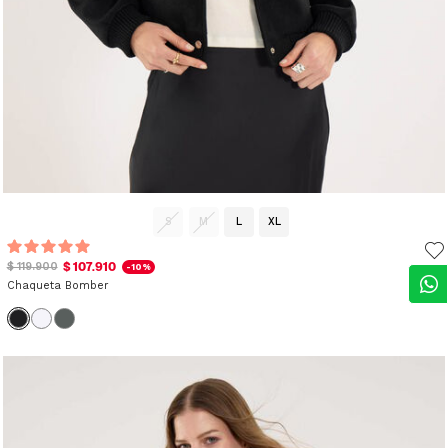
S
M
L
XL
$ 107.910
$ 119.900
-10%
Chaqueta Bomber