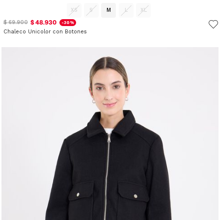
XS
S
M
L
XL
$ 48.930
$ 69.900
-30%
Chaleco Unicolor con Botones