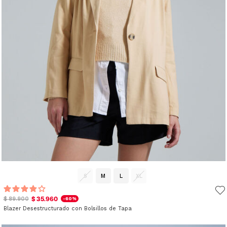
S
M
L
XL
$ 35.960
$ 89.900
-60%
Blazer Desestructurado con Bolsillos de Tapa