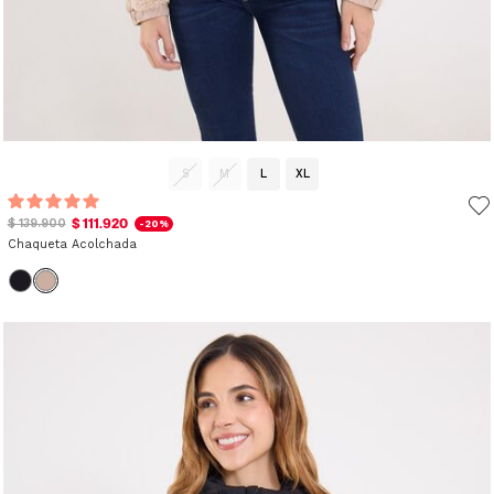
S
M
L
XL
$ 111.920
$ 139.900
-20%
Chaqueta Acolchada