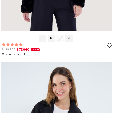
S
M
L
XL
$ 77.940
$ 129.900
-40%
Chaqueta de Pelo