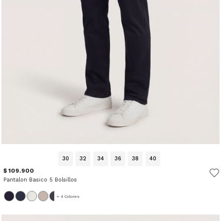
30
32
34
36
38
40
$ 109.900
Pantalon Basico 5 Bolsillos
+ 4 Colores