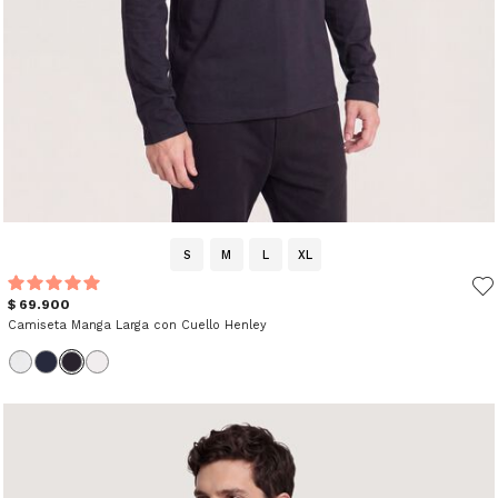
S
M
L
XL
$ 69.900
Camiseta Manga Larga con Cuello Henley