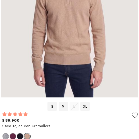
S
M
L
XL
$ 89.900
Saco Tejido con Cremallera