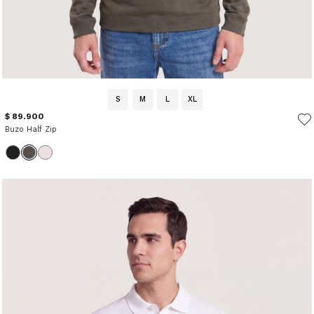
S
M
L
XL
$ 89.900
Buzo Half Zip