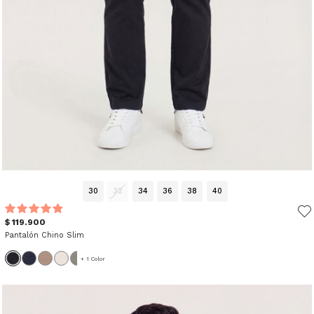
30
32
34
36
38
40
$ 119.900
Pantalón Chino Slim
+ 1 Color