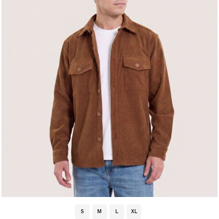
S
M
L
XL