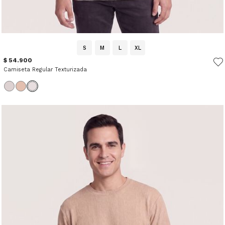
S
M
L
XL
$ 54.900
Camiseta Regular Texturizada