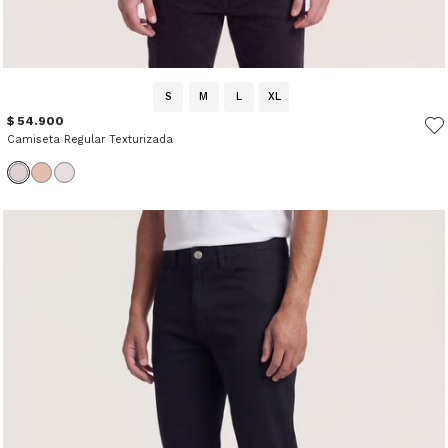
S
M
L
XL
$ 54.900
Camiseta Regular Texturizada