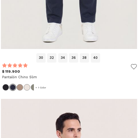
30
32
34
36
38
40
$ 119.900
Pantalón Chino Slim
+ 1 Color