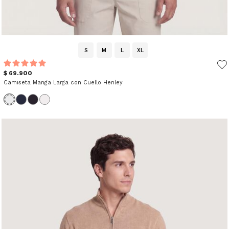
S
M
L
XL
$ 69.900
Camiseta Manga Larga con Cuello Henley