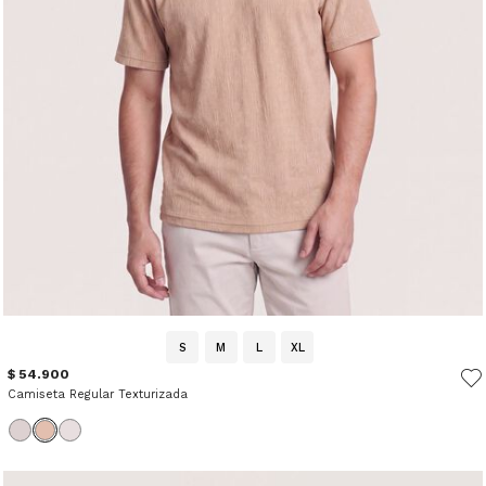
S
M
L
XL
$ 54.900
Camiseta Regular Texturizada