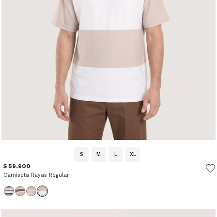
S
M
L
XL
$ 59.900
Camiseta Rayas Regular