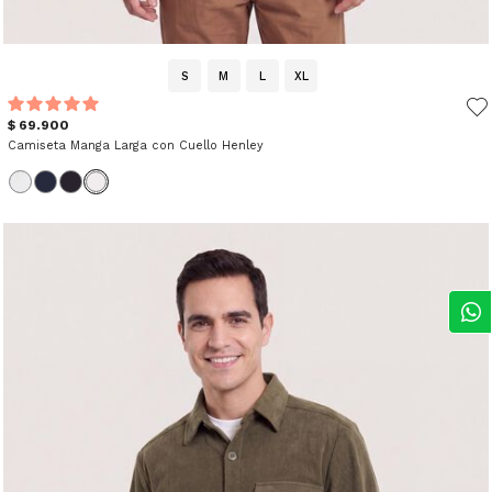
S
M
L
XL
$ 69.900
Camiseta Manga Larga con Cuello Henley