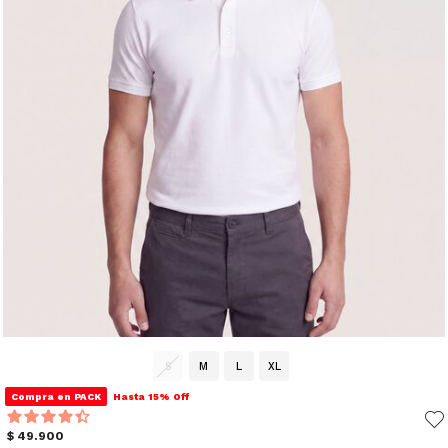
S
M
L
XL
Compra en PACK
Hasta 15% Off
$ 49.900