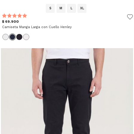
S
M
L
XL
$ 69.900
Camiseta Manga Larga con Cuello Henley