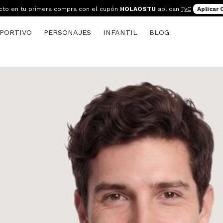
cto en tu primera compra con el cupón
HOLAOSTU
aplican
TyC
Aplicar
PORTIVO
PERSONAJES
INFANTIL
BLOG
s