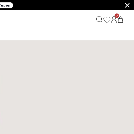
×
 Cupón
0