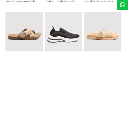
Baletas Transparentes Brillantes
Botines con Suela Gruesa Elastizada
Sandalias Planas Metalizadas
$ 49.900
$ 79.900
$ 69.900
Sandalias Cruzadas con Hebilla
Tenis Deportivas con Brillos para mujer
Sandalias Doble Tira Texturizada
$ 79.900
Sandalias Cruzadas de Tacón