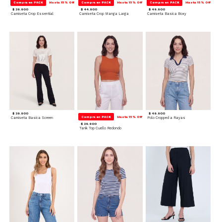
Compra en PACK
Hasta 15% Off
Compra en PACK
Hasta 15% Off
Compra en PACK
Hasta 15% Off
$ 39.900
$ 44.900
$ 49.900
Camiseta Crop Essential
Camiseta Crop Manga Larga
Camiseta Basica Boxy
$ 39.900
$ 49.900
Compra en PACK
Hasta 15% Off
Camiseta Basica Screen
Polo Cropped a Rayas
$ 29.900
Tank Top Cuello Redondo