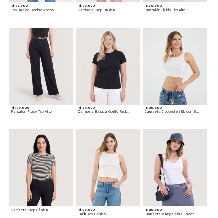
$ 39.900
$ 39.900
$ 79.900
Top Basico Hombro Ancho
Camiseta Crop Básica
Pantalón Fluido Tiro Alto
$ 109.900
$ 39.900
$ 39.900
Pantalón Fluido Tiro Alto
Camiseta Básica Cuello Redondo
Camiseta Cropped en Rib con Botones
Camiseta Crop Básica
$ 29.900
$ 29.900
Tank Top Basico
Camiseta Manga Sisa Escotada