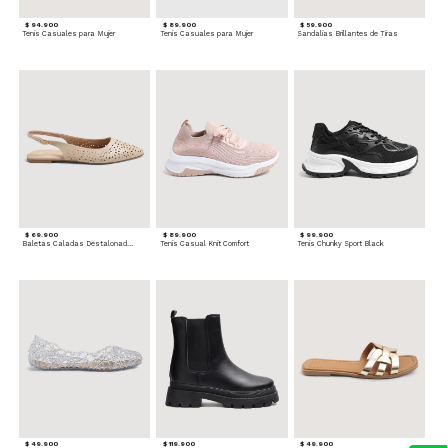
$ 94.900
$ 89.900
$ 59.900
Tenis Casuales para Mujer
Tenis Casuales para Mujer
Sandalias Brillantes de Tiras
$ 69.900
$ 89.900
$ 99.900
Baletas Caladas Destalonadas
Tenis Casual Knit Comfort
Tenis Chunky Sport Black
$ 49.900
$ 119.900
$ 49.900