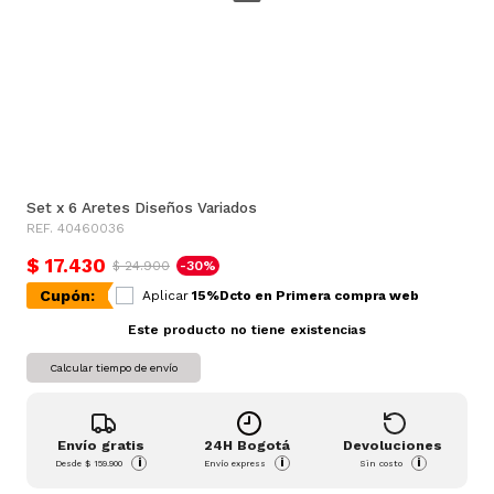
Set x 6 Aretes Diseños Variados
REF. 40460036
$ 17.430
$ 24.900
-30%
Cupón:
Aplicar
15%Dcto en Primera compra web
Este producto no tiene existencias
Calcular tiempo de envío
Envío gratis
24H Bogotá
Devoluciones
i
i
i
Desde
$ 159.900
Envío express
Sin costo