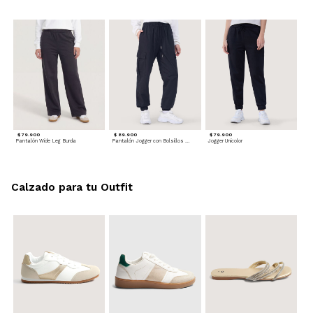
$ 79.900
$ 89.900
$ 79.900
Pantalón Wide Leg Burda
Pantalón Jogger con Bolsillos Cargo
Jogger Unicolor
Calzado para tu Outfit