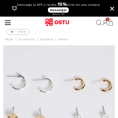
15%
×
Descarga la APP y recibe
Dcto en una compra
Descargar
Aplican TyC
0
Volver
Mujer
Accesorios
Bisutería
Aretes