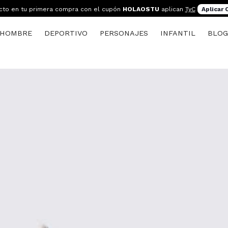
cto en tu primera compra con el cupón
HOLAOSTU
aplican
TyC
Aplicar
HOMBRE
DEPORTIVO
PERSONAJES
INFANTIL
BLO