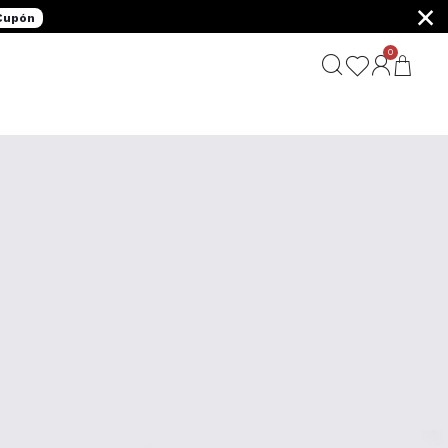
×
 Cupón
0
G