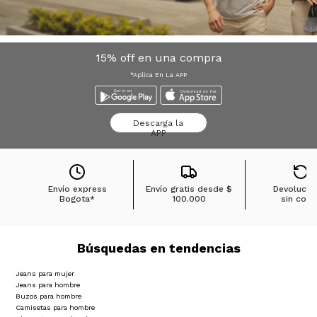
15% off en una compra
*Aplica En La APP
Descarga la
APP
Envío express
Envío gratis desde
$
Devolucio
Bogota*
100.000
sin cost
Búsquedas en tendencias
Jeans para mujer
Jeans para hombre
Buzos para hombre
Camisetas para hombre