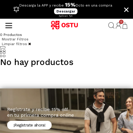
15%
×
Descarga la APP y recibe
Dcto en una compra
Descargar
Aplican TyC
0
0
Productos
Mostrar Filtros
Limpiar filtros
No hay productos
Regístrate y recibe 15% off
en tu primera compra online
¡Registrate ahora!