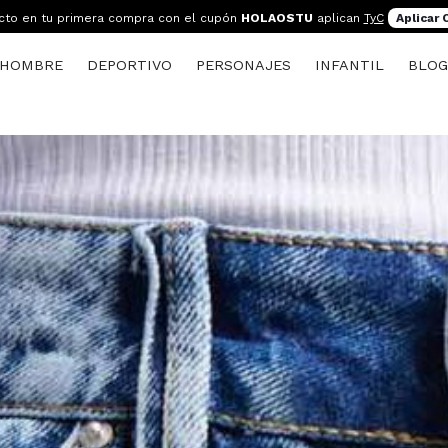
cto en tu primera compra con el cupón
HOLAOSTU
aplican
TyC
Aplicar
HOMBRE
DEPORTIVO
PERSONAJES
INFANTIL
BLO