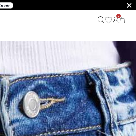
×
 Cupón
0
G