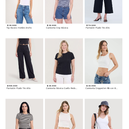
$ 39.900
$ 39.900
$ 79.900
Top Basico Hombro Ancho
Camiseta Crop Básica
Pantalón Fluido Tiro Alto
$ 109.900
$ 39.900
$ 39.900
Pantalón Fluido Tiro Alto
Camiseta Básica Cuello Redondo
Camiseta Cropped en Rib con Botones