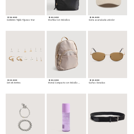
$ 39.900
$ 69.900
$ 29.900
Sombrero Tejido Figuras Mar
Mochila Con Bolsillos
Gorra acanalada unicolor
$ 24.900
$ 69.900
$ 34.900
Set x6 Aretes
Morral Compacto con Bolsillo Frontal
Gafas Doradas