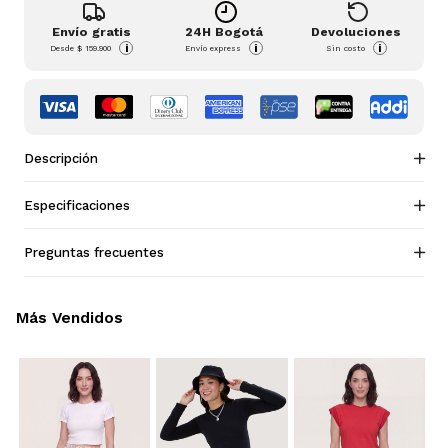
Envío gratis
24H Bogotá
Devoluciones
i
i
i
Desde
$ 159.900
Envío express
Sin costo
Descripción
Especificaciones
Preguntas frecuentes
Más Vendidos