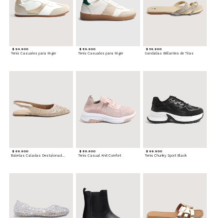
$ 94.900
$ 89.900
$ 59.900
Tenis Casuales para Mujer
Tenis Casuales para Mujer
Sandalias Brillantes de Tiras
$ 69.900
$ 89.900
$ 99.900
Baletas Caladas Destalonadas
Tenis Casual Knit Comfort
Tenis Chunky Sport Black