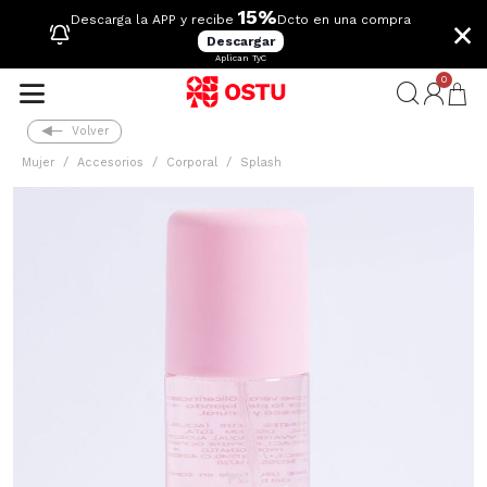
15%
×
Descarga la APP y recibe
Dcto en una compra
Descargar
Aplican TyC
0
Volver
Mujer
Accesorios
Corporal
Splash