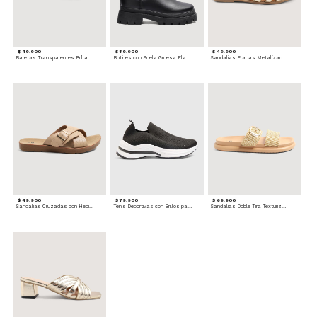
$ 49.900
$ 119.900
$ 49.900
Baletas Transparentes Brillantes
Botines con Suela Gruesa Elastizada
Sandalias Planas Metalizadas
$ 49.900
$ 79.900
$ 69.900
Sandalias Cruzadas con Hebilla
Tenis Deportivas con Brillos para mujer
Sandalias Doble Tira Texturizada