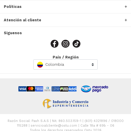
Políticas
Atención al cliente
Siguenos
País / Región
Colombia
Razón Social: Pash S.A.S | Nit. 860.503.159-1 | (601) 4321896 / 018000
115288 | servicioalcliente@ostu.com | Calle 18a # 69b - 06
Todos los derechos reservados Ostu 2026