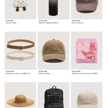
$ 12.900
$ 29.900
$ 29.900
Llavero Nube
Termo en Degrade 500 ml
Gorra Corazon
$ 29.900
$ 29.900
$ 49.900
Cinturones Pack x2 Hebilla Ovalada
Gorra Flowing
Set de Accesorios para Cabello