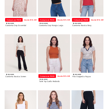
Compra en PACK
Hasta 15% Off
Compra en PACK
Hasta 15% Off
Compra en PACK
Hasta 15% Off
$ 39.900
$ 44.900
$ 49.900
Camiseta Crop Essential
Camiseta Crop Manga Larga
Camiseta Basica Boxy
$ 39.900
$ 49.900
Compra en PACK
Hasta 15% Off
Camiseta Basica Screen
Polo Cropped a Rayas
$ 29.900
Tank Top Cuello Redondo