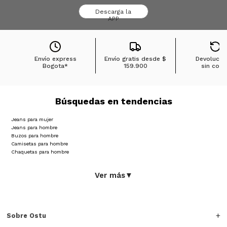
Descarga la
APP
Envío express
Envío gratis desde
$
Devolucio
Bogota*
159.900
sin cost
Búsquedas en tendencias
Jeans para mujer
Jeans para hombre
Buzos para hombre
Camisetas para hombre
Chaquetas para hombre
Ver más
▼
Sobre Ostu