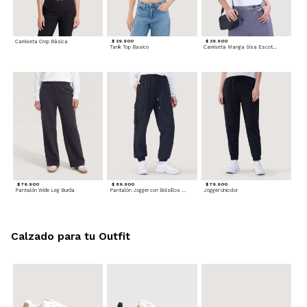
Camiseta Crop Básica
$ 29.900
$ 29.900
Tank Top Basico
Camiseta Manga Sisa Escotada
$ 79.900
$ 89.900
$ 79.900
Pantalón Wide Leg Burda
Pantalón Jogger con Bolsillos Cargo
Jogger Unicolor
Calzado para tu Outfit