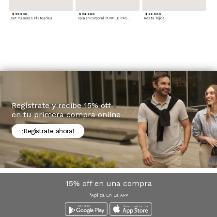
$ 22.900
$ 24.900
$ 29.900
Set Pulseras Plateadas
Splash Corporal PURPLE PASSION - Floral
Reata Tejida
Regístrate y recibe 15% off
en tu primera compra online
¡Registrate ahora!
15% off en una compra
*Aplica En La APP