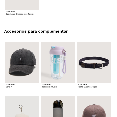
$ 79.900
Sandalias Cruzadas de Tacón
Accesorios para complementar
$ 29.900
$ 29.900
$ 29.900
Gorra A
Termo con infusor
Reata Elastica Tejida