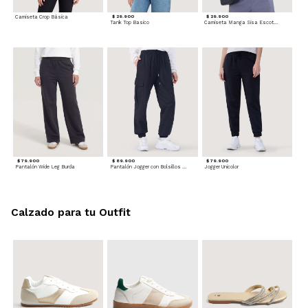
Camiseta Crop Básica
$ 29.900
$ 29.900
Tank Top Basico
Camiseta Manga Sisa Escotada
$ 79.900
$ 89.900
$ 79.900
Pantalón Wide Leg Burda
Pantalón Jogger con Bolsillos Cargo
Jogger Unicolor
Calzado para tu Outfit