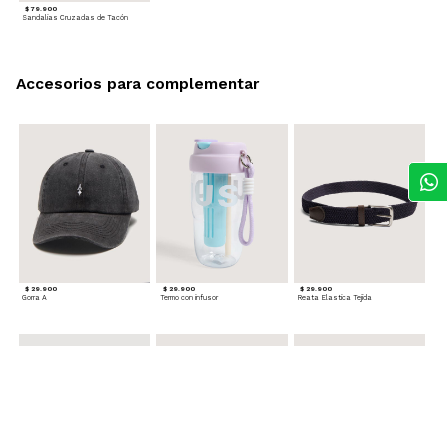
$ 79.900
Sandalias Cruzadas de Tacón
Accesorios para complementar
$ 29.900
$ 29.900
$ 29.900
Gorra A
Termo con infusor
Reata Elastica Tejida