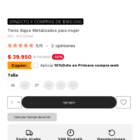
20%DCTO X COMPRAS DE $160.000
Tenis Bajos Metalizados para mujer
REF. 40720146
5
/
5
-
2
opiniones
$ 39.950
$ 79.900
-50%
Cupón:
Aplicar
15%Dcto en Primera compra web
Talla
35
36
37
38
39
40
Agregar
Calcular tiempo de envío
Envío gratis
24H Bogotá
Devoluciones