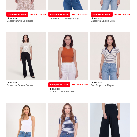
Compra en PACK
Hasta 15% Off
Compra en PACK
Hasta 15% Off
Compra en PACK
Hasta 15% Off
$ 39.900
Camiseta Crop Manga Larga
$ 49.900
Camiseta Crop Essential
Camiseta Basica Boxy
$ 39.900
$ 49.900
Compra en PACK
Hasta 15% Off
Camiseta Basica Screen
Polo Cropped a Rayas
$ 29.900
Tank Top Cuello Redondo