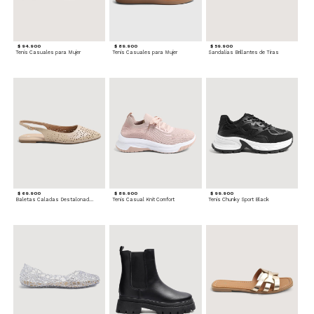
$ 94.900
$ 89.900
$ 59.900
Tenis Casuales para Mujer
Tenis Casuales para Mujer
Sandalias Brillantes de Tiras
$ 69.900
$ 89.900
$ 99.900
Baletas Caladas Destalonadas
Tenis Casual Knit Comfort
Tenis Chunky Sport Black