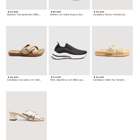
$ 49.900
$ 119.900
$ 49.900
Baletas Transparentes Brillantes
Botines con Suela Gruesa Elastizada
Sandalias Planas Metalizadas
$ 49.900
$ 79.900
$ 69.900
Sandalias Cruzadas con Hebilla
Tenis Deportivas con Brillos para mujer
Sandalias Doble Tira Texturizada