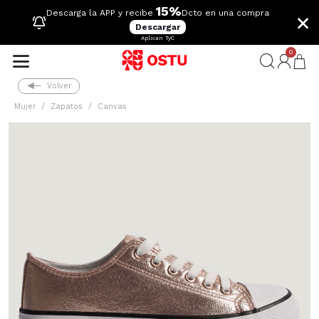
15%
×
Descarga la APP y recibe
Dcto en una compra
Descargar
Aplican TyC
0
Volver
Mujer
Zapatos
Canvas