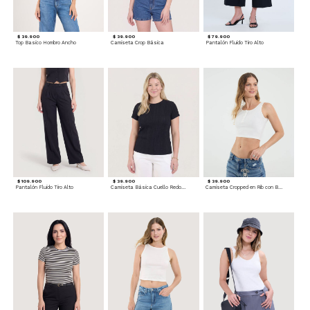
$ 39.900
$ 39.900
$ 79.900
Top Basico Hombro Ancho
Camiseta Crop Básica
Pantalón Fluido Tiro Alto
$ 109.900
$ 39.900
$ 39.900
Pantalón Fluido Tiro Alto
Camiseta Básica Cuello Redondo
Camiseta Cropped en Rib con Botones