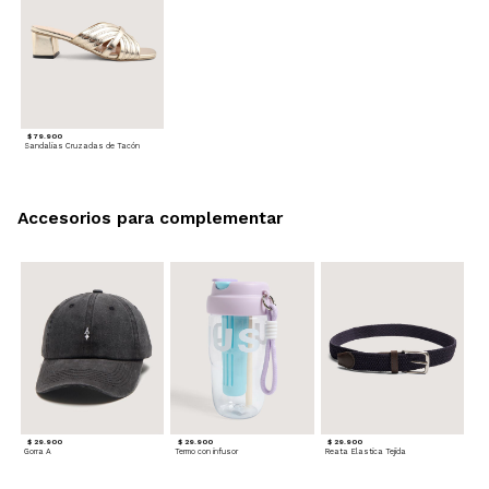
$ 79.900
Sandalias Cruzadas de Tacón
Accesorios para complementar
$ 29.900
$ 29.900
$ 29.900
Gorra A
Termo con infusor
Reata Elastica Tejida