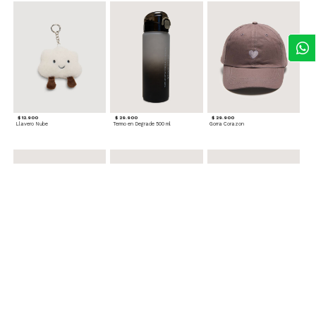
$ 12.900
$ 29.900
$ 29.900
Llavero Nube
Termo en Degrade 500 ml
Gorra Corazon
$ 29.900
$ 29.900
$ 49.900
Cinturones Pack x2 Hebilla Ovalada
Gorra Flowing
Set de Accesorios para Cabello