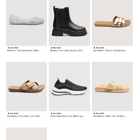
$ 49.900
$ 119.900
$ 49.900
Baletas Transparentes Brillantes
Botines con Suela Gruesa Elastizada
Sandalias Planas Metalizadas
$ 49.900
$ 79.900
$ 69.900
Sandalias Cruzadas con Hebilla
Tenis Deportivas con Brillos para mujer
Sandalias Doble Tira Texturizada