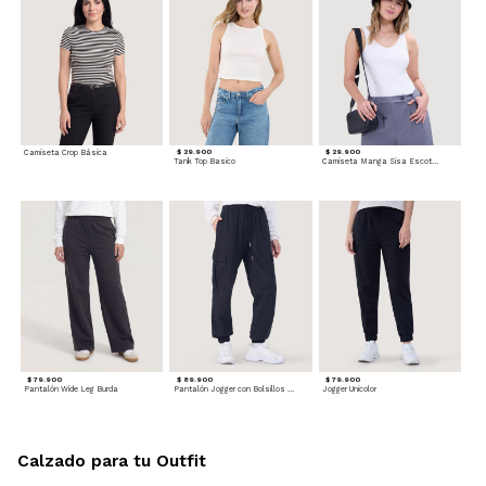
Camiseta Crop Básica
$ 29.900
$ 29.900
Tank Top Basico
Camiseta Manga Sisa Escotada
$ 79.900
$ 89.900
$ 79.900
Pantalón Wide Leg Burda
Pantalón Jogger con Bolsillos Cargo
Jogger Unicolor
Calzado para tu Outfit