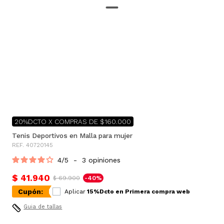
20%DCTO X COMPRAS DE $160.000
Tenis Deportivos en Malla para mujer
REF. 40720145
4
/
5
-
3
opiniones
$ 41.940
$ 69.900
-40%
Cupón:
Aplicar
15%Dcto en Primera compra web
Guia de tallas