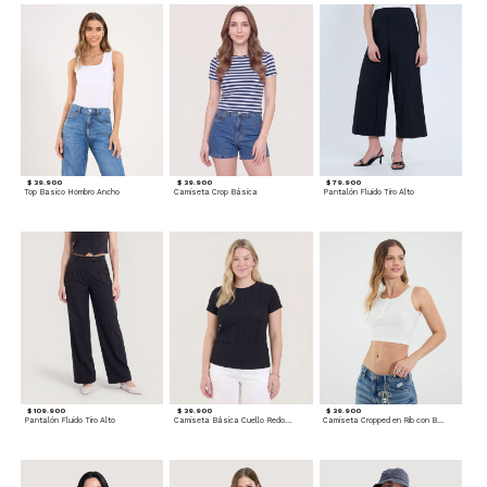
$ 39.900
$ 39.900
$ 79.900
Top Basico Hombro Ancho
Camiseta Crop Básica
Pantalón Fluido Tiro Alto
$ 109.900
$ 39.900
$ 39.900
Pantalón Fluido Tiro Alto
Camiseta Básica Cuello Redondo
Camiseta Cropped en Rib con Botones