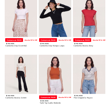
Compra en PACK
Hasta 15% Off
Compra en PACK
Hasta 15% Off
Compra en PACK
Hasta 15% Off
$ 39.900
$ 44.900
$ 49.900
Camiseta Crop Essential
Camiseta Crop Manga Larga
Camiseta Basica Boxy
$ 39.900
$ 49.900
Compra en PACK
Hasta 15% Off
Camiseta Basica Screen
Polo Cropped a Rayas
$ 29.900
Tank Top Cuello Redondo