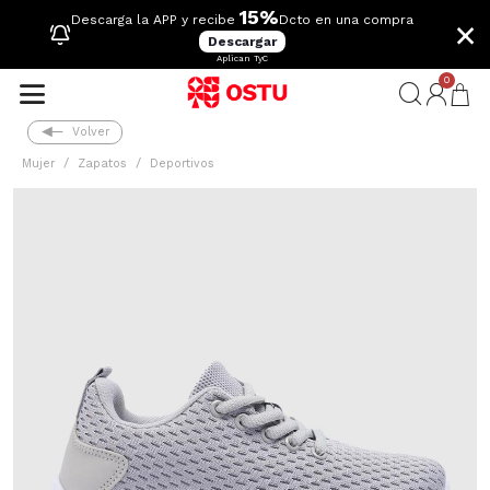
15%
×
Descarga la APP y recibe
Dcto en una compra
Descargar
Aplican TyC
0
Volver
Mujer
Zapatos
Deportivos