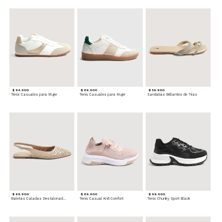
$ 94.900
$ 89.900
$ 59.900
Tenis Casuales para Mujer
Tenis Casuales para Mujer
Sandalias Brillantes de Tiras
$ 69.900
$ 89.900
$ 99.900
Baletas Caladas Destalonadas
Tenis Casual Knit Comfort
Tenis Chunky Sport Black