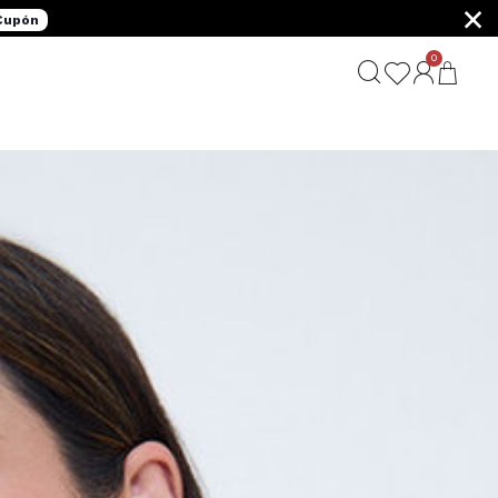
×
 Cupón
0