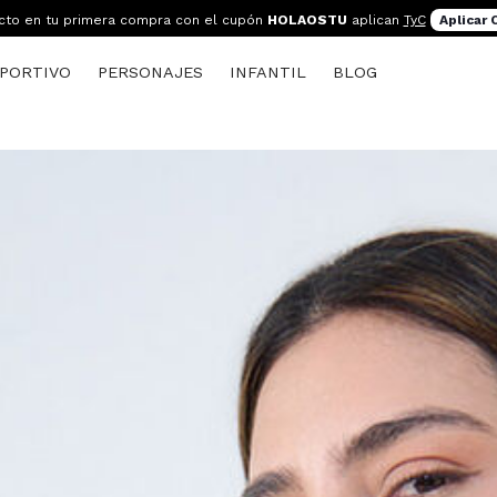
cto en tu primera compra con el cupón
HOLAOSTU
aplican
TyC
Aplicar
PORTIVO
PERSONAJES
INFANTIL
BLOG