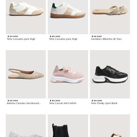
$ 94.900
$ 89.900
$ 59.900
Tenis Casuales para Mujer
Tenis Casuales para Mujer
Sandalias Brillantes de Tiras
$ 69.900
$ 89.900
$ 99.900
Baletas Caladas Destalonadas
Tenis Casual Knit Comfort
Tenis Chunky Sport Black