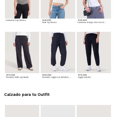
Camiseta Crop Básica
$ 29.900
$ 29.900
Tank Top Basico
Camiseta Manga Sisa Escotada
$ 79.900
$ 89.900
$ 79.900
Pantalón Wide Leg Burda
Pantalón Jogger con Bolsillos Cargo
Jogger Unicolor
Calzado para tu Outfit