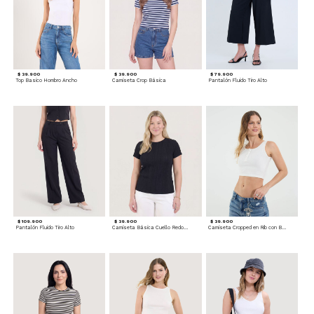
$ 39.900
$ 39.900
$ 79.900
Top Basico Hombro Ancho
Camiseta Crop Básica
Pantalón Fluido Tiro Alto
$ 109.900
$ 39.900
$ 39.900
Pantalón Fluido Tiro Alto
Camiseta Básica Cuello Redondo
Camiseta Cropped en Rib con Botones