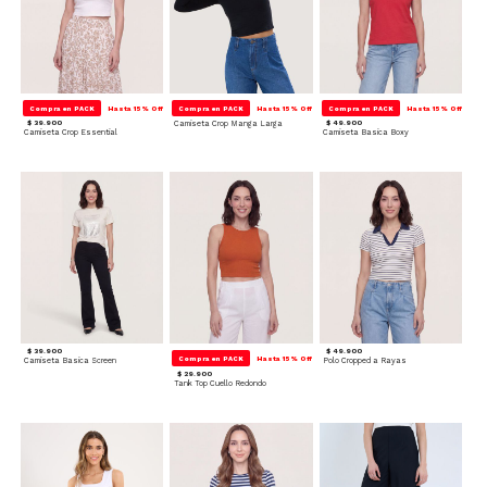
Compra en PACK
Hasta 15% Off
Compra en PACK
Hasta 15% Off
Compra en PACK
Hasta 15% Off
$ 39.900
Camiseta Crop Manga Larga
$ 49.900
Camiseta Crop Essential
Camiseta Basica Boxy
$ 39.900
$ 49.900
Compra en PACK
Hasta 15% Off
Camiseta Basica Screen
Polo Cropped a Rayas
$ 29.900
Tank Top Cuello Redondo