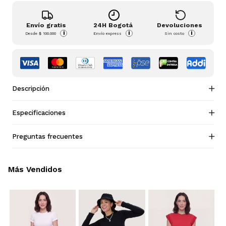
Envío gratis
24H Bogotá
Devoluciones
i
i
i
Desde
$ 100.000
Envío express
Sin costo
Descripción
Especificaciones
Preguntas frecuentes
Más Vendidos