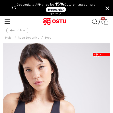
15%
×
Descarga la APP y recibe
Dcto en una compra
Descargar
Aplican TyC
0
Volver
Mujer
Ropa Deportiva
Tops
Últimas
Tallas