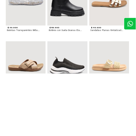
$ 49.900
$ 119.900
$ 49.900
Baletas Transparentes Brillantes
Botines con Suela Gruesa Elastizada
Sandalias Planas Metalizadas
$ 49.900
$ 79.900
$ 69.900
Sandalias Cruzadas con Hebilla
Tenis Deportivas con Brillos para mujer
Sandalias Doble Tira Texturizada