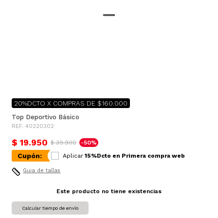
20%DCTO X COMPRAS DE $160.000
Top Deportivo Básico
REF. 40220302
$ 19.950
$ 39.900
-50%
Cupón:
Aplicar
15%Dcto en Primera compra web
Guia de tallas
Este producto no tiene existencias
Calcular tiempo de envío