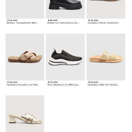
$ 49.900
$ 119.900
$ 49.900
Baletas Transparentes Brillantes
Botines con Suela Gruesa Elastizada
Sandalias Planas Metalizadas
$ 49.900
$ 79.900
$ 69.900
Sandalias Cruzadas con Hebilla
Tenis Deportivas con Brillos para mujer
Sandalias Doble Tira Texturizada