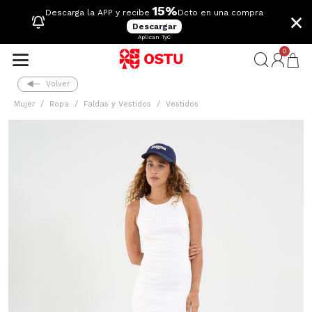
15%
×
Descarga la APP y recibe
Dcto en una compra
Descargar
Aplican TyC
0
Volver
Mujer
Ropa
Faldas y Vestidos
Vestidos