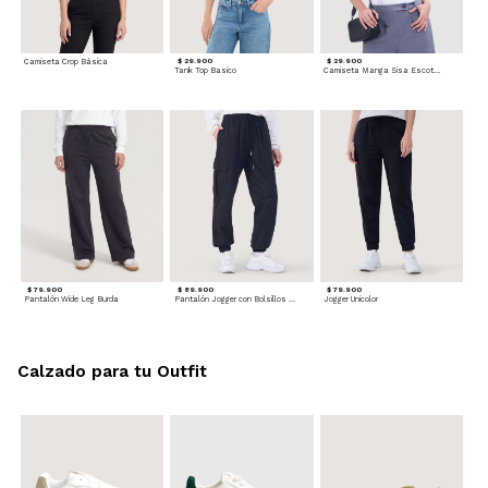
Camiseta Crop Básica
$ 29.900
$ 29.900
Tank Top Basico
Camiseta Manga Sisa Escotada
$ 79.900
$ 89.900
$ 79.900
Pantalón Wide Leg Burda
Pantalón Jogger con Bolsillos Cargo
Jogger Unicolor
Calzado para tu Outfit