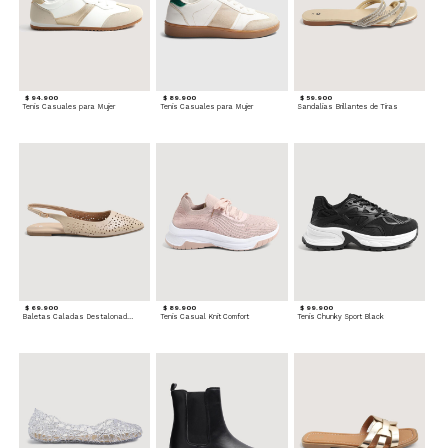
$ 94.900
$ 89.900
$ 59.900
Tenis Casuales para Mujer
Tenis Casuales para Mujer
Sandalias Brillantes de Tiras
$ 69.900
$ 89.900
$ 99.900
Baletas Caladas Destalonadas
Tenis Casual Knit Comfort
Tenis Chunky Sport Black