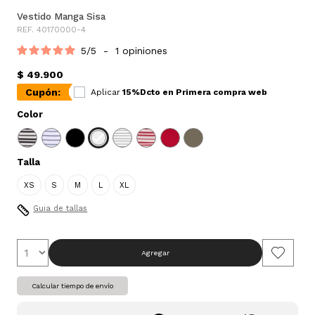
Vestido Manga Sisa
REF. 40170000-4
5
/
5
-
1
opiniones
$ 49.900
Cupón:
Aplicar
15%Dcto en Primera compra web
Color
Talla
XS
S
M
L
XL
Guia de tallas
Agregar
Calcular tiempo de envío