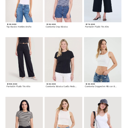
$ 39.900
$ 39.900
$ 79.900
Top Basico Hombro Ancho
Camiseta Crop Básica
Pantalón Fluido Tiro Alto
$ 109.900
$ 39.900
$ 39.900
Pantalón Fluido Tiro Alto
Camiseta Básica Cuello Redondo
Camiseta Cropped en Rib con Botones