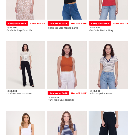
Compra en PACK
Hasta 15% Off
Compra en PACK
Hasta 15% Off
Compra en PACK
Hasta 15% Off
$ 39.900
Camiseta Crop Manga Larga
$ 49.900
Camiseta Crop Essential
Camiseta Basica Boxy
$ 39.900
$ 49.900
Compra en PACK
Hasta 15% Off
Camiseta Basica Screen
Polo Cropped a Rayas
$ 29.900
Tank Top Cuello Redondo