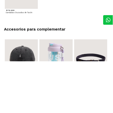
$ 79.900
Sandalias Cruzadas de Tacón
Accesorios para complementar
$ 29.900
$ 29.900
$ 29.900
Gorra A
Termo con infusor
Reata Elastica Tejida