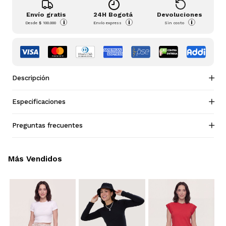
Envío gratis
24H Bogotá
Devoluciones
i
i
i
Desde
$ 100.000
Envío express
Sin costo
Descripción
Especificaciones
Preguntas frecuentes
Más Vendidos