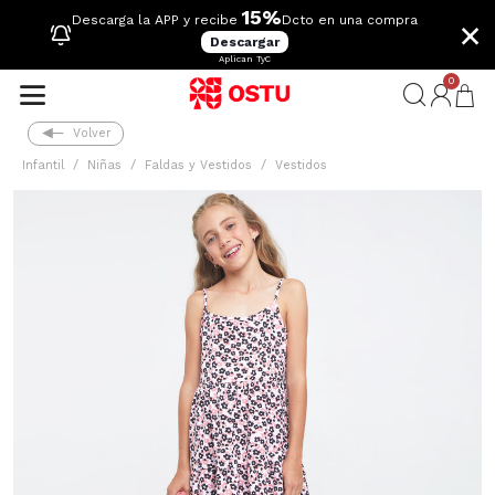
15%
×
Descarga la APP y recibe
Dcto en una compra
Descargar
Aplican TyC
0
Volver
Infantil
Niñas
Faldas y Vestidos
Vestidos