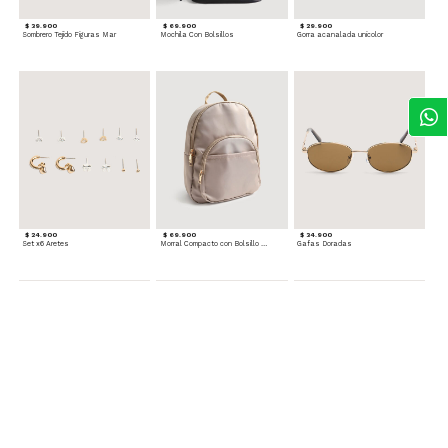
$ 39.900
$ 69.900
$ 29.900
Sombrero Tejido Figuras Mar
Mochila Con Bolsillos
Gorra acanalada unicolor
$ 24.900
$ 69.900
$ 34.900
Set x6 Aretes
Morral Compacto con Bolsillo Frontal
Gafas Doradas
$ 22.900
$ 24.900
$ 29.900