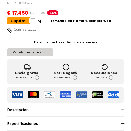
REF. 90170046
$ 17.450
$ 34.900
-50%
Cupón:
Aplicar
15%Dcto en Primera compra web
Guia de tallas
Este producto no tiene existencias
Calcular tiempo de envío
Envío gratis
24H Bogotá
Devoluciones
i
i
i
Desde
$ 100.000
Envío express
Sin costo
Descripción
Especificaciones