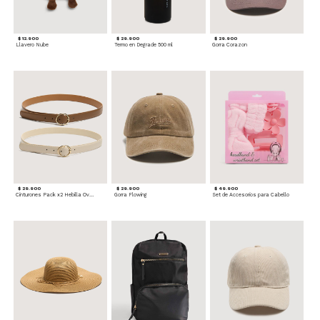
$ 12.900
$ 29.900
$ 29.900
Llavero Nube
Termo en Degrade 500 ml
Gorra Corazon
$ 29.900
$ 29.900
$ 49.900
Cinturones Pack x2 Hebilla Ovalada
Gorra Flowing
Set de Accesorios para Cabello