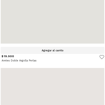
Agregar al carrito
$ 19.900
Aretes Doble Argolla Perlas