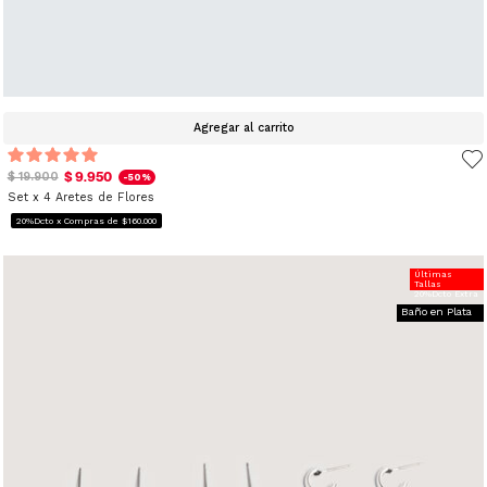
Agregar al carrito
$ 9.950
$ 19.900
-50%
Set x 4 Aretes de Flores
20%Dcto x Compras de $160.000
Últimas
Tallas
20%Dcto Extra
Baño en Plata