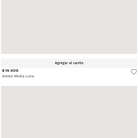
Agregar al carrito
$ 19.900
Aretes Media Luna