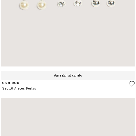
Agregar al carrito
$ 24.900
Set x6 Aretes Perlas