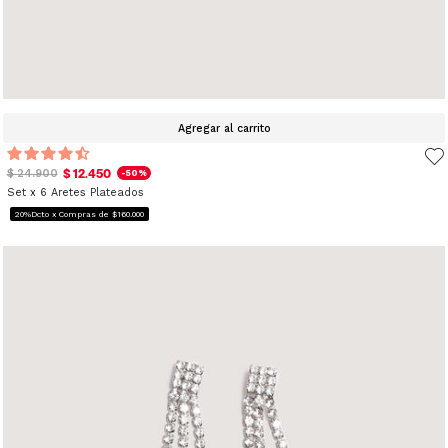
Agregar al carrito
$ 12.450
$ 24.900
-50%
Set x 6 Aretes Plateados
20%Dcto x Compras de $160.000