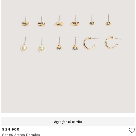
Agregar al carrito
$ 24.900
Set x6 Aretes Dorados