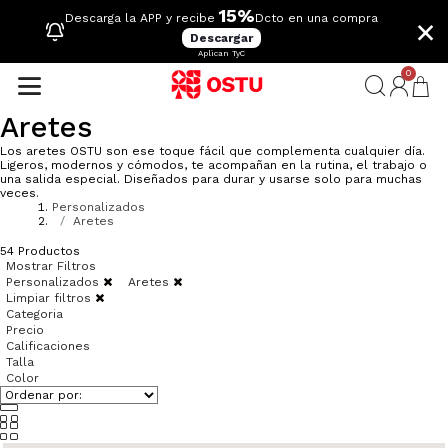
15%
×
Descarga la APP y recibe
Dcto en una compra
Descargar
Aplican TyC
0
Aretes
Los aretes OSTU son ese toque fácil que complementa cualquier día.
Ligeros, modernos y cómodos, te acompañan en la rutina, el trabajo o
una salida especial. Diseñados para durar y usarse solo para muchas
veces.
Personalizados
Aretes
54
Productos
Mostrar Filtros
Personalizados
Aretes
Limpiar filtros
Categoria
Precio
Calificaciones
Talla
Color