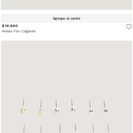
Agregar al carrito
$ 19.900
Aretes Flor Colgante