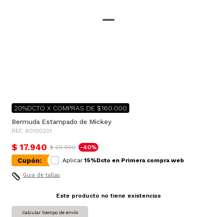
20%DCTO X COMPRAS DE $160.000
Bermuda Estampado de Mickey
REF. 60100201
$ 17.940
$ 29.900
-40%
Cupón:
Aplicar
15%Dcto en Primera compra web
Guia de tallas
Este producto no tiene existencias
Calcular tiempo de envío