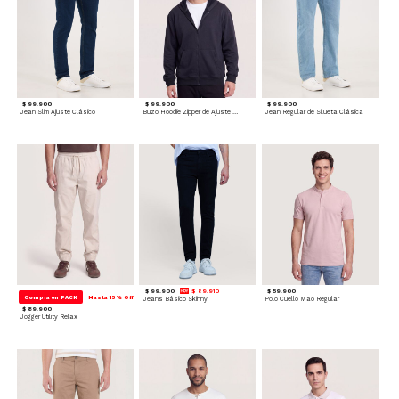
$ 99.900
$ 99.900
$ 99.900
Jean Slim Ajuste Clásico
Buzo Hoodie Zipper de Ajuste Cómodo
Jean Regular de Silueta Clásica
$ 99.900
$ 89.910
$ 59.900
Compra en PACK
Hasta 15% Off
Jeans Básico Skinny
Polo Cuello Mao Regular
$ 89.900
Jogger Utility Relax