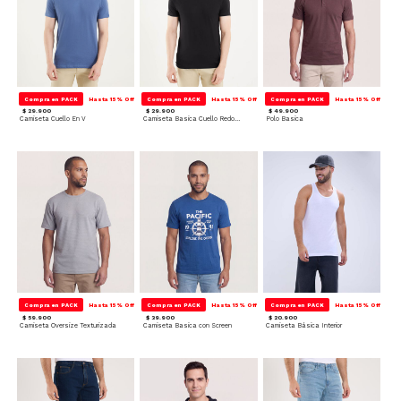
Compra en PACK
Hasta 15% Off
Compra en PACK
Hasta 15% Off
Compra en PACK
Hasta 15% Off
$ 29.900
$ 29.900
$ 49.900
Camiseta Cuello En V
Camiseta Basica Cuello Redondo
Polo Basica
Compra en PACK
Hasta 15% Off
Compra en PACK
Hasta 15% Off
Compra en PACK
Hasta 15% Off
$ 59.900
$ 39.900
$ 20.900
Camiseta Oversize Texturizada
Camiseta Basica con Screen
Camiseta Básica Interior