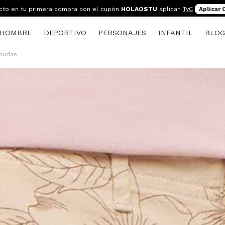
cto en tu primera compra con el cupón
HOLAOSTU
aplican
TyC
Aplicar
HOMBRE
DEPORTIVO
PERSONAJES
INFANTIL
BLO
mudas