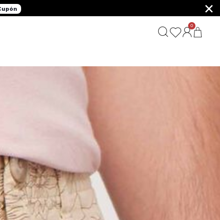
×
 Cupón
0
G