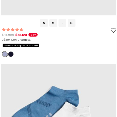
S
M
L
XL
$ 15.120
$ 18.900
-20%
Bóxer Con Bragueta
20%Dcto x Compras de $160.000