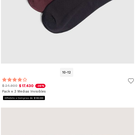
10-12
$ 17.430
$ 24.900
-30%
Pack x 3 Medias Invisibles
20%Dcto x Compras de $160.000