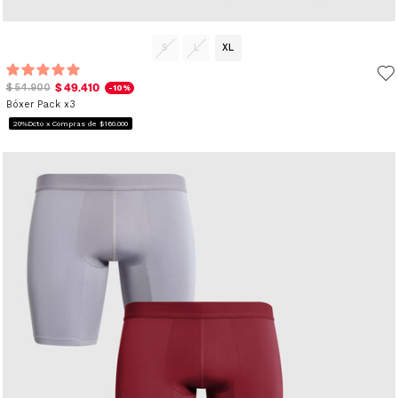
S
L
XL
$ 49.410
$ 54.900
-10%
Bóxer Pack x3
20%Dcto x Compras de $160.000