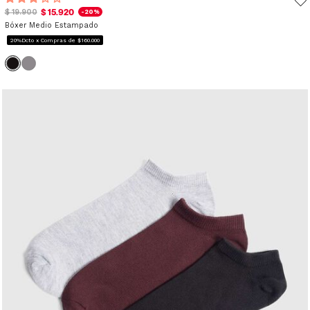
$ 15.920
$ 19.900
-20%
Bóxer Medio Estampado
20%Dcto x Compras de $160.000