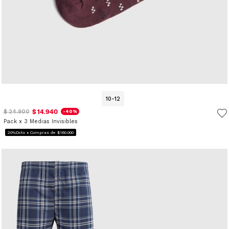
10-12
$ 14.940
$ 24.900
-40%
Pack x 3 Medias Invisibles
20%Dcto x Compras de $160.000