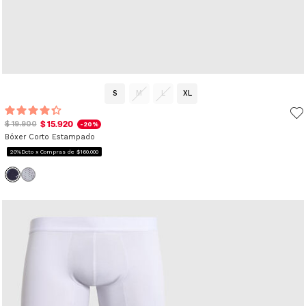
S
M
L
XL
$ 15.920
$ 19.900
-20%
Bóxer Corto Estampado
20%Dcto x Compras de $160.000