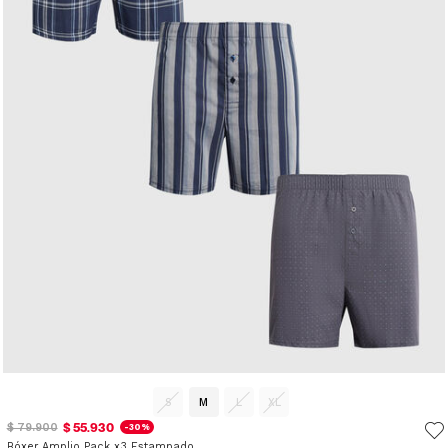
S
M
L
XL
$ 55.930
$ 79.900
-30%
Bóxer Amplio Pack x3 Estampado