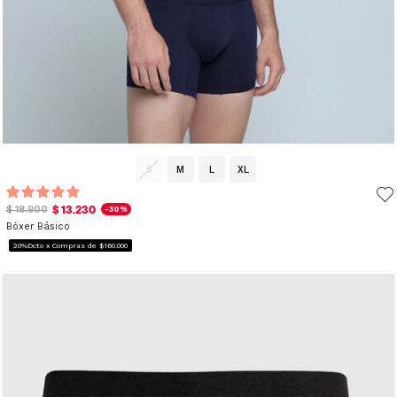
S
M
L
XL
$ 13.230
$ 18.900
-30%
Bóxer Básico
20%Dcto x Compras de $160.000