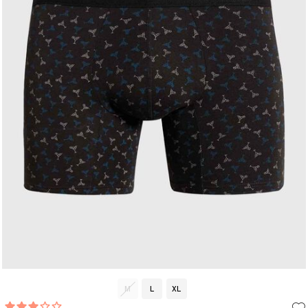
M
L
XL