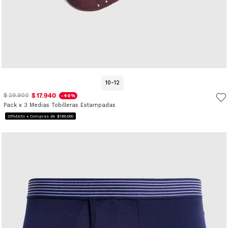
10-12
$ 17.940
$ 29.900
-40%
Pack x 3 Medias Tobilleras Estampadas
20%Dcto x Compras de $160.000