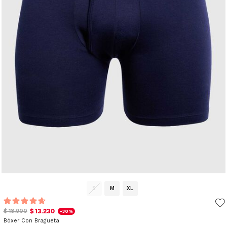
S
M
XL
$ 13.230
$ 18.900
-30%
Bóxer Con Bragueta