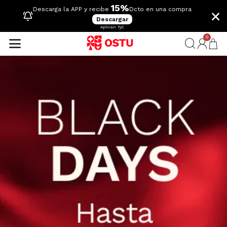
15%
×
Descarga la APP y recibe
Dcto en una compra
Descargar
Aplican TyC
0