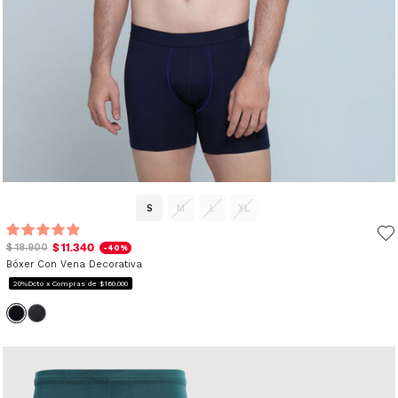
S
M
L
XL
$ 11.340
$ 18.900
-40%
Bóxer Con Vena Decorativa
20%Dcto x Compras de $160.000