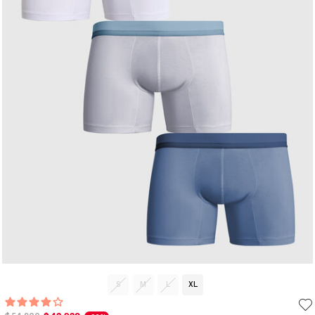
S
M
L
XL