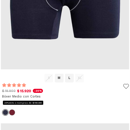
S
M
L
XL
$ 15.920
$ 19.900
-20%
Bóxer Medio con Cortes
20%Dcto x Compras de $160.000