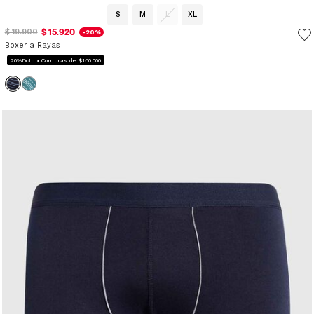
S
M
L
XL
$ 15.920
$ 19.900
-20%
Boxer a Rayas
20%Dcto x Compras de $160.000