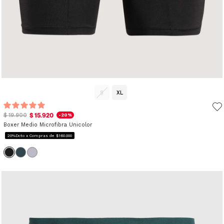
S
XL
$ 15.920
$ 19.900
-20%
Boxer Medio Microfibra Unicolor
20%Dcto x Compras de $160.000