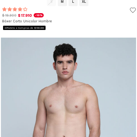
S
M
L
XL
$ 17.910
$ 19.900
-10%
Bóxer Corto Unicolor Hombre
20%Dcto x Compras de $160.000