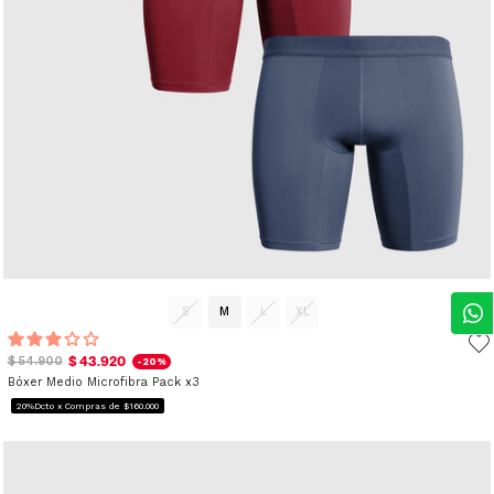
S
M
L
XL
$ 43.920
$ 54.900
-20%
Bóxer Medio Microfibra Pack x3
20%Dcto x Compras de $160.000