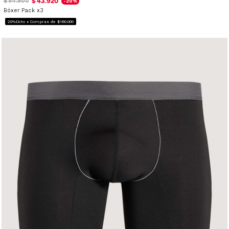
$ 43.920
$ 54.900
-20%
Bóxer Pack x3
20%Dcto x Compras de $160.000