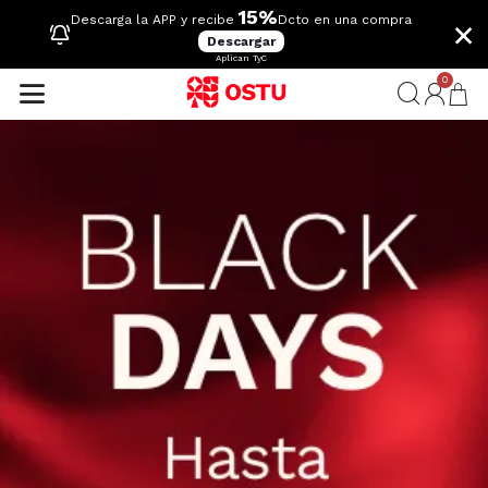
15%
×
Descarga la APP y recibe
Dcto en una compra
Descargar
Aplican TyC
0