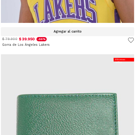
Agregar al carrito
$ 39.950
$ 79.900
-50%
Gorra de Los Ángeles Lakers
Últimas
Tallas