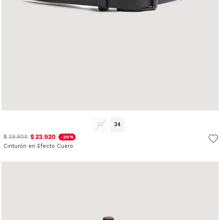
32
34
$ 23.920
$ 29.900
-20%
Cinturón en Efecto Cuero