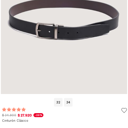
32
34
$ 27.920
$ 34.900
-20%
Cinturón Clásico