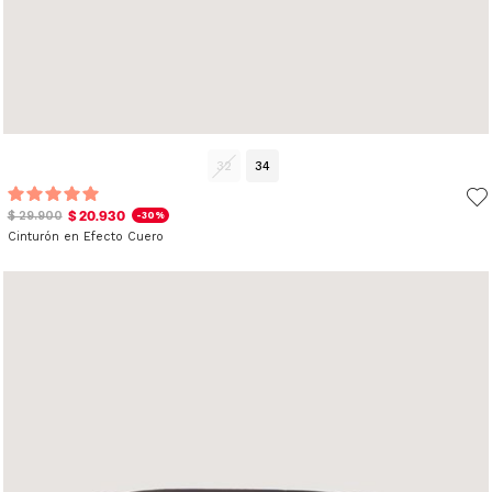
32
34
$ 20.930
$ 29.900
-30%
Cinturón en Efecto Cuero