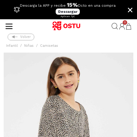
15%
×
Descarga la APP y recibe
Dcto en una compra
Descargar
Aplican TyC
0
Volver
Infantil
Niñas
Camisetas