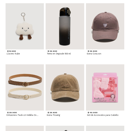
$ 12.900
$ 29.900
$ 29.900
Llavero Nube
Termo en Degrade 500 ml
Gorra Corazon
$ 29.900
$ 29.900
$ 49.900
Cinturones Pack x2 Hebilla Ovalada
Gorra Flowing
Set de Accesorios para Cabello