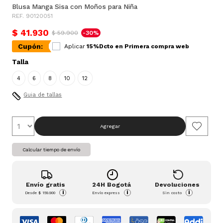
Blusa Manga Sisa con Moños para Niña
REF. 90120051
$ 41.930
$ 59.900
-30%
Cupón:
Aplicar
15%Dcto en Primera compra web
Talla
4
6
8
10
12
Guia de tallas
Agregar
Calcular tiempo de envío
Envío gratis
24H Bogotá
Devoluciones
i
i
i
Desde
$ 159.900
Envío express
Sin costo