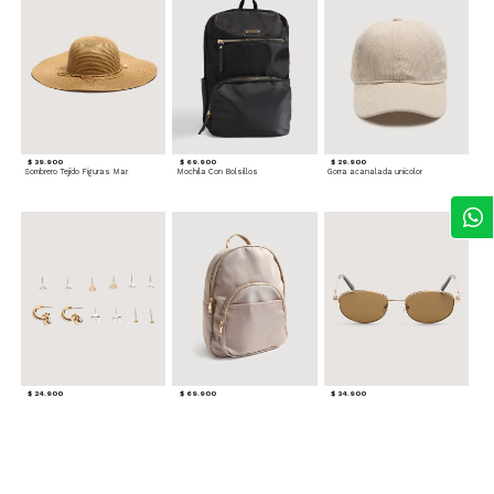
$ 39.900
$ 69.900
$ 29.900
Sombrero Tejido Figuras Mar
Mochila Con Bolsillos
Gorra acanalada unicolor
$ 24.900
$ 69.900
$ 34.900
Set x6 Aretes
Morral Compacto con Bolsillo Frontal
Gafas Doradas