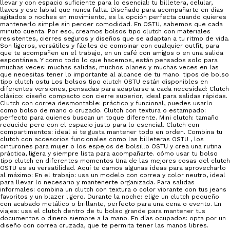
llevar y con espacio suficiente para lo esencial: tu billetera, celular,
llaves y ese labial que nunca falta. Diseñado para acompañarte en días
agitados o noches en movimiento, es la opción perfecta cuando quieres
mantenerlo simple sin perder comodidad. En OSTU, sabemos que cada
minuto cuenta. Por eso, creamos bolsos tipo clutch con materiales
resistentes, cierres seguros y diseños que se adaptan a tu ritmo de vida.
Son ligeros, versátiles y fáciles de combinar con cualquier outfit, para
que te acompañen en el trabajo, en un café con amigos o en una salida
espontánea. Y como todo lo que hacemos, están pensados solo para
muchas veces: muchas salidas, muchos planes y muchas veces en las
que necesitas tener lo importante al alcance de tu mano. tipos de bolso
tipo clutch ostu Los bolsos tipo clutch OSTU están disponibles en
diferentes versiones, pensadas para adaptarse a cada necesidad: Clutch
clásico: diseño compacto con cierre superior, ideal para salidas rápidas.
Clutch con correa desmontable: práctico y funcional, puedes usarlo
como bolso de mano o cruzado. Clutch con textura o estampado:
perfecto para quienes buscan un toque diferente. Mini clutch: tamaño
reducido pero con el espacio justo para lo esencial. Clutch con
compartimentos: ideal si te gusta mantener todo en orden. Combina tu
clutch con accesorios funcionales como las billeteras OSTU , los
cinturones para mujer o los espejos de bolsillo OSTU y crea una rutina
práctica, ligera y siempre lista para acompañarte. cómo usar tu bolso
tipo clutch en diferentes momentos Una de las mejores cosas del clutch
OSTU es su versatilidad. Aquí te damos algunas ideas para aprovecharlo
al máximo: En el trabajo: usa un modelo con correa y color neutro, ideal
para llevar lo necesario y mantenerte organizada. Para salidas
informales: combina un clutch con textura o color vibrante con tus jeans
favoritos y un blazer ligero. Durante la noche: elige un clutch pequeño
con acabado metálico o brillante, perfecto para una cena o evento. En
viajes: usa el clutch dentro de tu bolso grande para mantener tus
documentos o dinero siempre a la mano. En días ocupados: opta por un
diseño con correa cruzada, que te permita tener las manos libres.