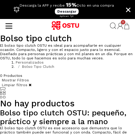
15%
×
Descarga la APP y recibe
Dcto en una compra
Descargar
Aplican TyC
0
Bolso tipo clutch
El bolso tipo clutch OSTU es ideal para acompañarte en cualquier
ocasión. Compacto, ligero y con el espacio justo para lo esencial.
Diseñado para personas prácticas y con mil planes en un día. Porque en
OSTU, todo lo que hacemos es solo para muchas veces.
Personalizados
Bolso Tipo Clutch
0
Productos
Mostrar Filtros
Limpiar filtros
No hay productos
Bolso tipo clutch OSTU: pequeño,
práctico y siempre a la mano
El bolso tipo clutch OSTU es ese accesorio que demuestra que lo
práctico también puede ser funcional y con onda. Compacto, fácil de