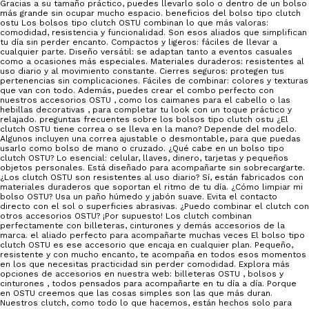
Gracias a su tamaño práctico, puedes llevarlo solo o dentro de un bolso
más grande sin ocupar mucho espacio. beneficios del bolso tipo clutch
ostu Los bolsos tipo clutch OSTU combinan lo que más valoras:
comodidad, resistencia y funcionalidad. Son esos aliados que simplifican
tu día sin perder encanto. Compactos y ligeros: fáciles de llevar a
cualquier parte. Diseño versátil: se adaptan tanto a eventos casuales
como a ocasiones más especiales. Materiales duraderos: resistentes al
uso diario y al movimiento constante. Cierres seguros: protegen tus
pertenencias sin complicaciones. Fáciles de combinar: colores y texturas
que van con todo. Además, puedes crear el combo perfecto con
nuestros accesorios OSTU , como los caimanes para el cabello o las
hebillas decorativas , para completar tu look con un toque práctico y
relajado. preguntas frecuentes sobre los bolsos tipo clutch ostu ¿El
clutch OSTU tiene correa o se lleva en la mano? Depende del modelo.
Algunos incluyen una correa ajustable o desmontable, para que puedas
usarlo como bolso de mano o cruzado. ¿Qué cabe en un bolso tipo
clutch OSTU? Lo esencial: celular, llaves, dinero, tarjetas y pequeños
objetos personales. Está diseñado para acompañarte sin sobrecargarte.
¿Los clutch OSTU son resistentes al uso diario? Sí, están fabricados con
materiales duraderos que soportan el ritmo de tu día. ¿Cómo limpiar mi
bolso OSTU? Usa un paño húmedo y jabón suave. Evita el contacto
directo con el sol o superficies abrasivas. ¿Puedo combinar el clutch con
otros accesorios OSTU? ¡Por supuesto! Los clutch combinan
perfectamente con billeteras, cinturones y demás accesorios de la
marca. el aliado perfecto para acompañarte muchas veces El bolso tipo
clutch OSTU es ese accesorio que encaja en cualquier plan. Pequeño,
resistente y con mucho encanto, te acompaña en todos esos momentos
en los que necesitas practicidad sin perder comodidad. Explora más
opciones de accesorios en nuestra web: billeteras OSTU , bolsos y
cinturones , todos pensados para acompañarte en tu día a día. Porque
en OSTU creemos que las cosas simples son las que más duran.
Nuestros clutch, como todo lo que hacemos, están hechos solo para