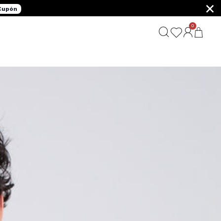
×
 Cupón
0
G