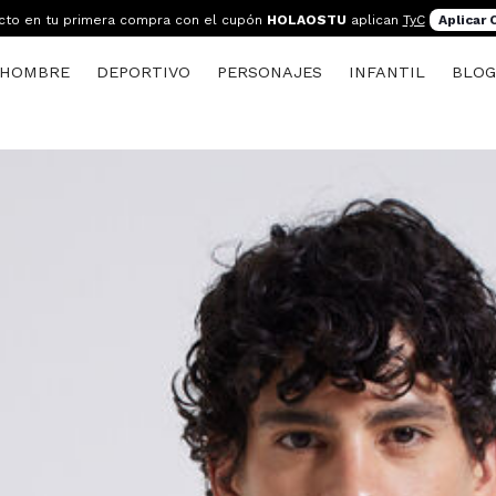
cto en tu primera compra con el cupón
HOLAOSTU
aplican
TyC
Aplicar
HOMBRE
DEPORTIVO
PERSONAJES
INFANTIL
BLO