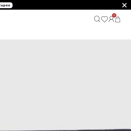
×
 Cupón
0