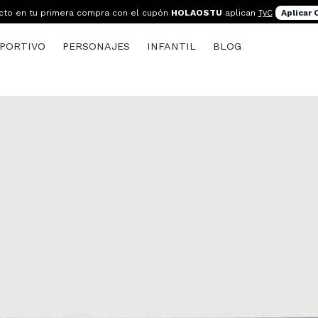
cto en tu primera compra con el cupón
HOLAOSTU
aplican
TyC
Aplicar
PORTIVO
PERSONAJES
INFANTIL
BLOG