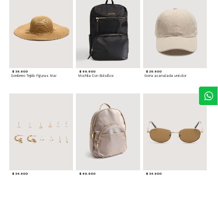
$ 39.900
$ 69.900
$ 29.900
Sombrero Tejido Figuras Mar
Mochila Con Bolsillos
Gorra acanalada unicolor
$ 24.900
$ 69.900
$ 34.900
Set x6 Aretes
Morral Compacto con Bolsillo Frontal
Gafas Doradas