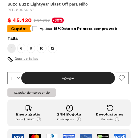
Buzo Buzz Lightyear Blast Off para Niño
REF. 80060187
$ 45.430
$ 64.900
-30%
Cupón:
Aplicar
15%Dcto en Primera compra web
Talla
4
6
8
10
12
Guia de tallas
Agregar
Calcular tiempo de envío
Envío gratis
24H Bogotá
Devoluciones
i
i
i
Desde
$ 159.900
Envío express
Sin costo