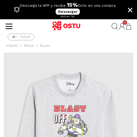
15%
×
Descarga la APP y recibe
Dcto en una compra
Descargar
Aplican TyC
0
Volver
Infantil
Niños
Buzos