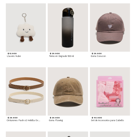
$ 12.900
$ 29.900
$ 29.900
Llavero Nube
Termo en Degrade 500 ml
Gorra Corazon
$ 29.900
$ 29.900
$ 49.900
Cinturones Pack x2 Hebilla Ovalada
Gorra Flowing
Set de Accesorios para Cabello