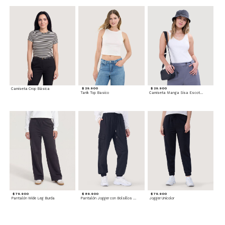
Camiseta Crop Básica
$ 29.900
$ 29.900
Tank Top Basico
Camiseta Manga Sisa Escotada
$ 79.900
$ 89.900
$ 79.900
Pantalón Wide Leg Burda
Pantalón Jogger con Bolsillos Cargo
Jogger Unicolor