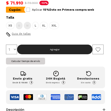
$ 71.910
$ 79.900
-10%
Cupón:
Aplicar
15%Dcto en Primera compra web
Talla
XS
S
M
L
XL
XXL
Guia de tallas
Agregar
Calcular tiempo de envío
Envío gratis
24H Bogotá
Devoluciones
i
i
i
Desde
$ 159.900
Envío express
Sin costo
Descripción