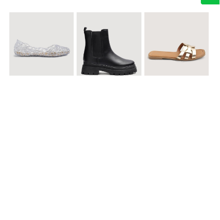
$ 49.900
$ 119.900
$ 49.900
Baletas Transparentes Brillantes
Botines con Suela Gruesa Elastizada
Sandalias Planas Metalizadas
$ 49.900
$ 79.900
$ 69.900
Sandalias Cruzadas con Hebilla
Tenis Deportivas con Brillos para mujer
Sandalias Doble Tira Texturizada