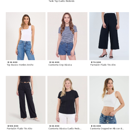
Tank Top Cuello Redondo
$ 39.900
$ 39.900
$ 79.900
Top Basico Hombro Ancho
Camiseta Crop Básica
Pantalón Fluido Tiro Alto
$ 109.900
$ 39.900
$ 39.900
Pantalón Fluido Tiro Alto
Camiseta Básica Cuello Redondo
Camiseta Cropped en Rib con Botones