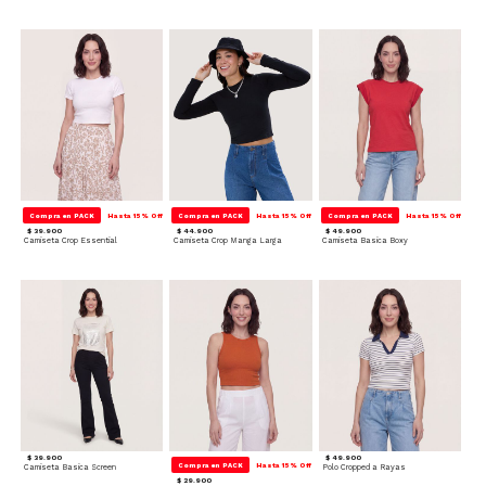
Compra en PACK
Hasta 15% Off
Compra en PACK
Hasta 15% Off
Compra en PACK
Hasta 15% Off
$ 39.900
$ 44.900
$ 49.900
Camiseta Crop Essential
Camiseta Crop Manga Larga
Camiseta Basica Boxy
$ 39.900
$ 49.900
Compra en PACK
Hasta 15% Off
Camiseta Basica Screen
Polo Cropped a Rayas
$ 29.900