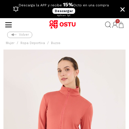
15%
×
Descarga la APP y recibe
Dcto en una compra
Descargar
Aplican TyC
0
Volver
Mujer
Ropa Deportiva
Buzos