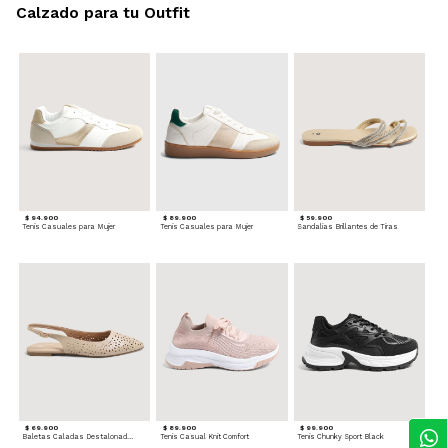
Calzado para tu Outfit
$ 94.900
$ 89.900
$ 59.900
Tenis Casuales para Mujer
Tenis Casuales para Mujer
Sandalias Brillantes de Tiras
$ 69.900
$ 89.900
$ 99.900
Baletas Caladas Destalonadas
Tenis Casual Knit Comfort
Tenis Chunky Sport Black