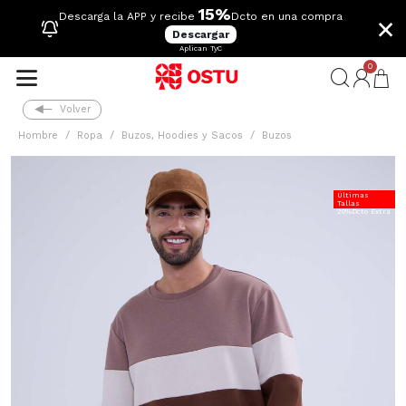
15%
×
Descarga la APP y recibe
Dcto en una compra
Descargar
Aplican TyC
0
Volver
Hombre
Ropa
Buzos, Hoodies y Sacos
Buzos
Últimas
Tallas
20%Dcto Extra