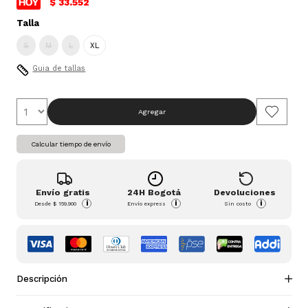
$ 33.552
Talla
S
M
L
XL
Guia de tallas
Agregar
Calcular tiempo de envío
Envío gratis
24H Bogotá
Devoluciones
i
i
i
Desde
$ 159.900
Envío express
Sin costo
Descripción