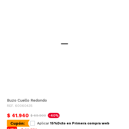
Buzo Cuello Redondo
REF. 60060435
$ 41.940
$ 69.900
-40%
Cupón:
Aplicar
15%Dcto en Primera compra web