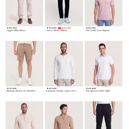
$ 89.900
$ 99.900
$ 89.910
$ 59.900
Jogger Utility Relax
Jeans Básico Skinny
Polo Cuello Mao Regular
$ 79.900
$ 69.900
$ 69.900
Bermuda Básica con Bolsillos
Camiseta Manga Larga con Cuello Henley
Polo Básica Cuello Tejido