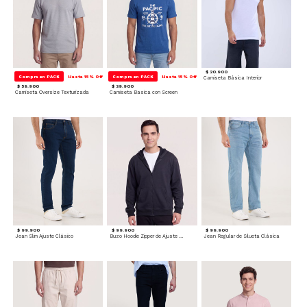
$ 20.900
Compra en PACK
Hasta 15% Off
Compra en PACK
Hasta 15% Off
Camiseta Básica Interior
$ 59.900
$ 39.900
Camiseta Oversize Texturizada
Camiseta Basica con Screen
$ 99.900
$ 99.900
$ 99.900
Jean Slim Ajuste Clásico
Buzo Hoodie Zipper de Ajuste Cómodo
Jean Regular de Silueta Clásica