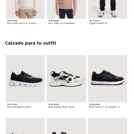
$ 99.900
$ 89.900
$ 79.900
Saco Cuello Alto con Textura Trenzada
Saco Tejido con Cremallera
Jogger Comfort Fit
Calzado para tu outfit
$ 79.900
$ 99.000
$ 89.900
Tenis Knit Urban Comfort
Tenis Chunky Urban Mesh
Tenis Clásicos con Detalle Lateral