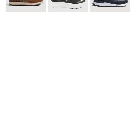
$ 99.900
$ 89.900
$ 99.900
Tenis Casual Urban
Tenis Deportivos para hombre
Tenis Formales con Detalles
$ 79.900
Tenis Deportivos sin Cordones para hombre
Accesorios para complementar