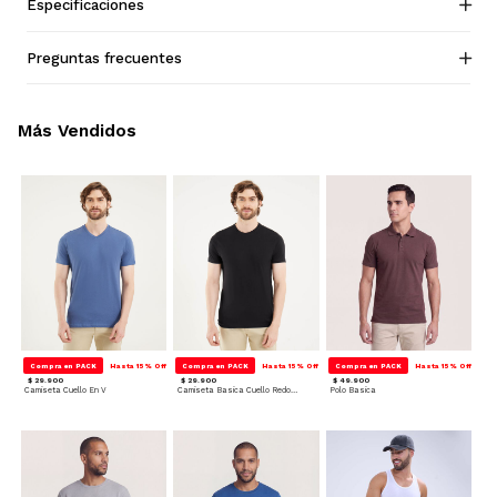
Especificaciones
Preguntas frecuentes
Más Vendidos
Compra en PACK
Hasta 15% Off
Compra en PACK
Hasta 15% Off
Compra en PACK
Hasta 15% Off
$ 29.900
$ 29.900
$ 49.900
Camiseta Cuello En V
Camiseta Basica Cuello Redondo
Polo Basica