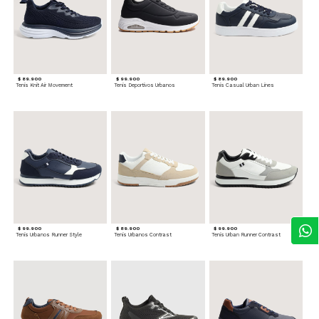
$ 89.900
$ 99.900
$ 89.900
Tenis Knit Air Movement
Tenis Deportivos Urbanos
Tenis Casual Urban Lines
$ 99.900
$ 89.900
$ 99.900
Tenis Urbanos Runner Style
Tenis Urbanos Contrast
Tenis Urban Runner Contrast