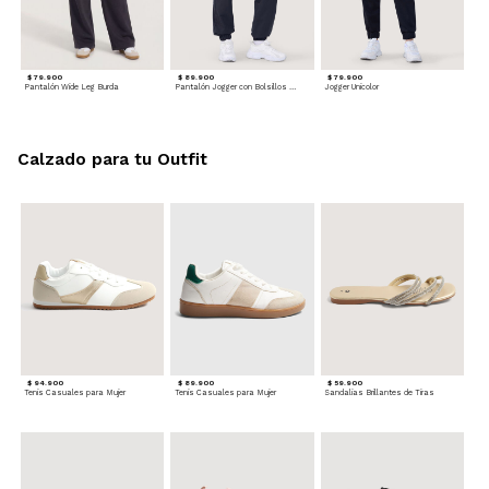
$ 79.900
$ 89.900
$ 79.900
Pantalón Wide Leg Burda
Pantalón Jogger con Bolsillos Cargo
Jogger Unicolor
Calzado para tu Outfit
$ 94.900
$ 89.900
$ 59.900
Tenis Casuales para Mujer
Tenis Casuales para Mujer
Sandalias Brillantes de Tiras