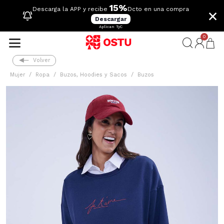
15%
×
Descarga la APP y recibe
Dcto en una compra
Descargar
Aplican TyC
0
Volver
Mujer
Ropa
Buzos, Hoodies y Sacos
Buzos