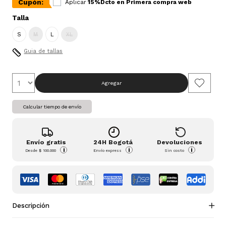
Cupón:
Aplicar
15%Dcto en Primera compra web
Talla
S
M
L
XL
Guia de tallas
Agregar
Calcular tiempo de envío
Envío gratis
24H Bogotá
Devoluciones
i
i
i
Desde
$ 100.000
Envío express
Sin costo
Descripción