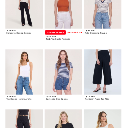
$ 39.900
$ 49.900
Compra en PACK
Hasta 15% Off
Camiseta Basica Screen
Polo Cropped a Rayas
$ 29.900
Tank Top Cuello Redondo
$ 39.900
$ 39.900
$ 79.900
Top Basico Hombro Ancho
Camiseta Crop Básica
Pantalón Fluido Tiro Alto