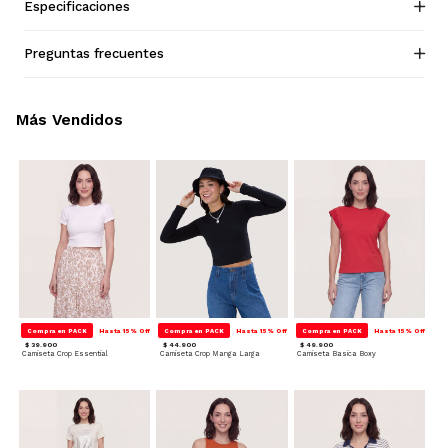
Especificaciones
Preguntas frecuentes
Más Vendidos
Compra en PACK
Hasta 15% Off
Compra en PACK
Hasta 15% Off
Compra en PACK
Hasta 15% Off
$ 39.900
$ 44.900
$ 49.900
Camiseta Crop Essential
Camiseta Crop Manga Larga
Camiseta Basica Boxy