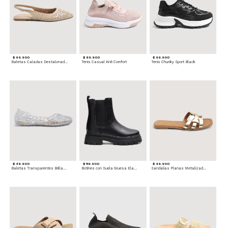
$ 69.900
$ 89.900
$ 99.900
Baletas Caladas Destalonadas
Tenis Casual Knit Comfort
Tenis Chunky Sport Black
$ 49.900
$ 119.900
$ 49.900
Baletas Transparentes Brillantes
Botines con Suela Gruesa Elastizada
Sandalias Planas Metalizadas