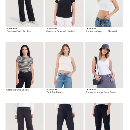
$ 109.900
$ 39.900
$ 39.900
Pantalón Fluido Tiro Alto
Camiseta Básica Cuello Redondo
Camiseta Cropped en Rib con Botones
Camiseta Crop Básica
$ 29.900
$ 29.900
Tank Top Basico
Camiseta Manga Sisa Escotada