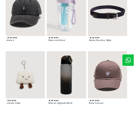
$ 29.900
$ 29.900
$ 29.900
Gorra A
Termo con infusor
Reata Elastica Tejida
$ 12.900
$ 29.900
$ 29.900
Llavero Nube
Termo en Degrade 500 ml
Gorra Corazon