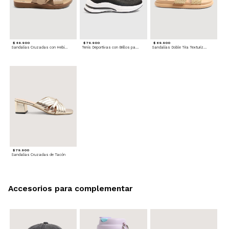
$ 49.900
$ 79.900
$ 69.900
Sandalias Cruzadas con Hebilla
Tenis Deportivas con Brillos para mujer
Sandalias Doble Tira Texturizada
$ 79.900
Sandalias Cruzadas de Tacón
Accesorios para complementar