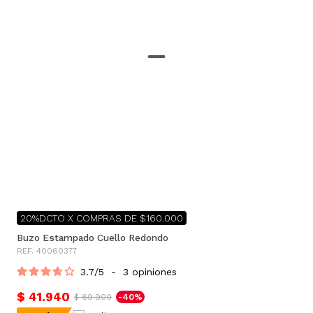
20%DCTO X COMPRAS DE $160.000
Buzo Estampado Cuello Redondo
REF. 40060377
3.7
/
5
-
3
opiniones
$ 41.940
$ 69.900
-40%