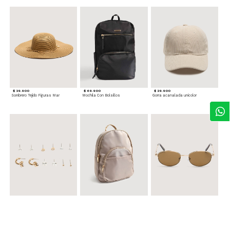
$ 39.900
$ 69.900
$ 29.900
Sombrero Tejido Figuras Mar
Mochila Con Bolsillos
Gorra acanalada unicolor
$ 24.900
$ 69.900
$ 34.900
Set x6 Aretes
Morral Compacto con Bolsillo Frontal
Gafas Doradas