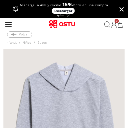
15%
×
Descarga la APP y recibe
Dcto en una compra
Descargar
Aplican TyC
0
Volver
Infantil
Niños
Buzos