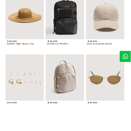
$ 39.900
$ 69.900
$ 29.900
Sombrero Tejido Figuras Mar
Mochila Con Bolsillos
Gorra acanalada unicolor
$ 24.900
$ 69.900
$ 34.900
Set x6 Aretes
Morral Compacto con Bolsillo Frontal
Gafas Doradas