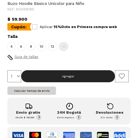
Buzo Hoodie Básico Unicolor para Niño
REF. 80068195
$ 59.900
Cupón:
Aplicar
15%Dcto en Primera compra web
Talla
4
6
8
10
12
14
Guia de tallas
Agregar
Calcular tiempo de envío
Envío gratis
24H Bogotá
Devoluciones
i
i
i
Desde
$ 100.000
Envío express
Sin costo