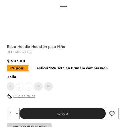
Buzo Hoodie Houston para Niño
REF. 80060192
$ 59.900
Cupón:
Aplicar
15%Dcto en Primera compra web
Talla
4
6
8
10
12
Guia de tallas
Agregar
Calcular tiempo de envío