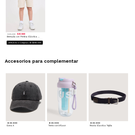
$ 41.930
$ 59.900
Bermuda con Pretina Elástica para Niño
20%Dcto x Compras de $160.000
Accesorios para complementar
$ 29.900
$ 29.900
$ 29.900
Gorra A
Termo con infusor
Reata Elastica Tejida