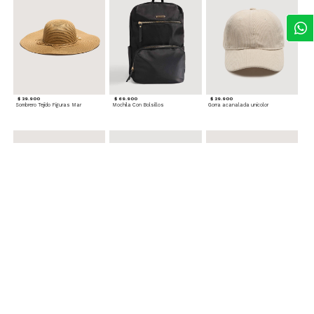
$ 39.900
$ 69.900
$ 29.900
Sombrero Tejido Figuras Mar
Mochila Con Bolsillos
Gorra acanalada unicolor
$ 24.900
$ 69.900
$ 34.900
Set x6 Aretes
Morral Compacto con Bolsillo Frontal
Gafas Doradas