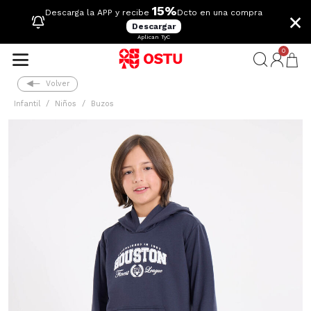
15%
×
Descarga la APP y recibe
Dcto en una compra
Descargar
Aplican TyC
0
Volver
Infantil
Niños
Buzos