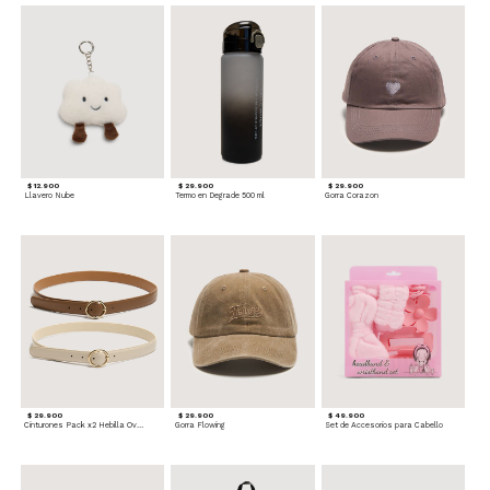
$ 12.900
$ 29.900
$ 29.900
Llavero Nube
Termo en Degrade 500 ml
Gorra Corazon
$ 29.900
$ 29.900
$ 49.900
Cinturones Pack x2 Hebilla Ovalada
Gorra Flowing
Set de Accesorios para Cabello