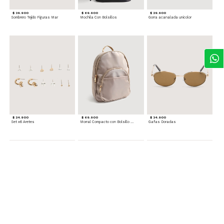
$ 39.900
$ 69.900
$ 29.900
Sombrero Tejido Figuras Mar
Mochila Con Bolsillos
Gorra acanalada unicolor
$ 24.900
$ 69.900
$ 34.900
Set x6 Aretes
Morral Compacto con Bolsillo Frontal
Gafas Doradas
$ 22.900
$ 24.900
$ 29.900