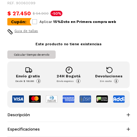
REF. 90060099
$ 27.450
$ 54.900
-50%
Cupón:
Aplicar
15%Dcto en Primera compra web
Guia de tallas
Este producto no tiene existencias
Calcular tiempo de envío
Envío gratis
24H Bogotá
Devoluciones
i
i
i
Desde
$ 100.000
Envío express
Sin costo
Descripción
Especificaciones