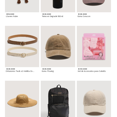
$ 12.900
$ 29.900
$ 29.900
Llavero Nube
Termo en Degrade 500 ml
Gorra Corazon
$ 29.900
$ 29.900
$ 49.900
Cinturones Pack x2 Hebilla Ovalada
Gorra Flowing
Set de Accesorios para Cabello