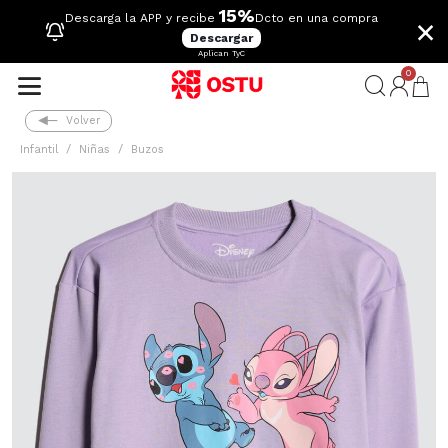
15%
×
Descarga la APP y recibe
Dcto en una compra
Descargar
Aplican TyC
0
Volver
Infantil
Niñas
Buzos