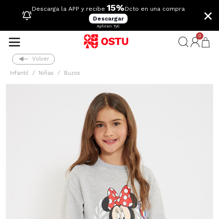
15%
×
Descarga la APP y recibe
Dcto en una compra
Descargar
Aplican TyC
0
Volver
Infantil
Niñas
Buzos