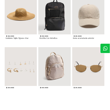
$ 39.900
$ 69.900
$ 29.900
Sombrero Tejido Figuras Mar
Mochila Con Bolsillos
Gorra acanalada unicolor
$ 24.900
$ 69.900
$ 34.900
Set x6 Aretes
Morral Compacto con Bolsillo Frontal
Gafas Doradas