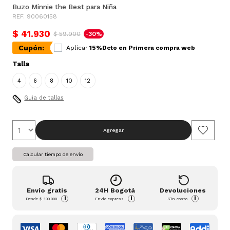
Buzo Minnie the Best para Niña
REF. 90060158
$ 41.930
$ 59.900
-30%
Cupón:
Aplicar
15%Dcto en Primera compra web
Talla
4
6
8
10
12
Guia de tallas
Agregar
Calcular tiempo de envío
Envío gratis
24H Bogotá
Devoluciones
i
i
i
Desde
$ 100.000
Envío express
Sin costo