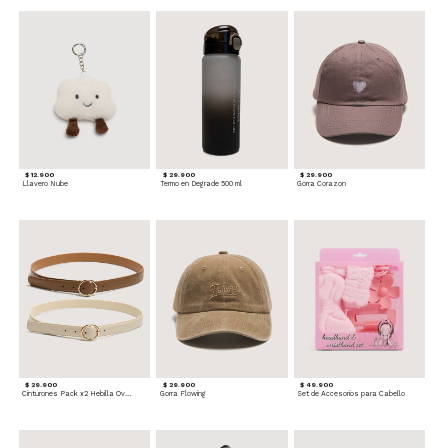
$ 12.900
$ 29.900
$ 29.900
Llavero Nube
Termo en Degrade 500 ml
Gorra Corazon
$ 29.900
$ 29.900
$ 49.900
Cinturones Pack x2 Hebilla Ovalada
Gorra Flowing
Set de Accesorios para Cabello