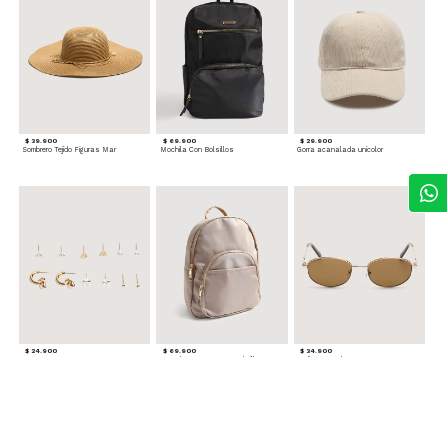
$ 39.900
$ 69.900
$ 29.900
Sombrero Tejido Figuras Mar
Mochila Con Bolsillos
Gorra acanalada unicolor
$ 24.900
$ 69.900
$ 34.900
Set x6 Aretes
Morral Compacto con Bolsillo Frontal
Gafas Doradas