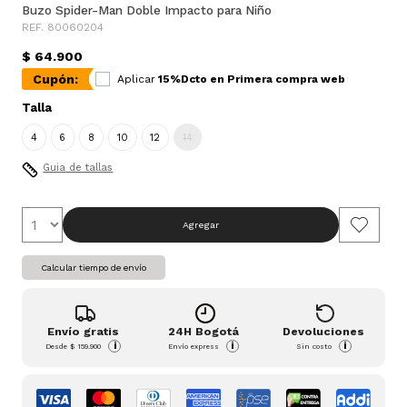
Buzo Spider-Man Doble Impacto para Niño
REF. 80060204
$ 64.900
Cupón:
Aplicar
15%Dcto en Primera compra web
Talla
4
6
8
10
12
14
Guia de tallas
Agregar
Calcular tiempo de envío
Envío gratis
24H Bogotá
Devoluciones
i
i
i
Desde
$ 159.900
Envío express
Sin costo