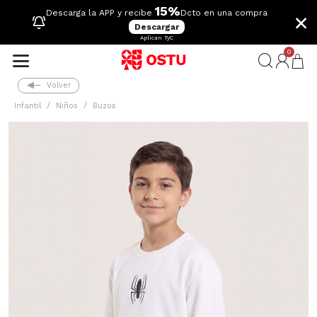
15%
×
Descarga la APP y recibe
Dcto en una compra
Descargar
Aplican TyC
0
Volver
Infantil
Niños
Buzos