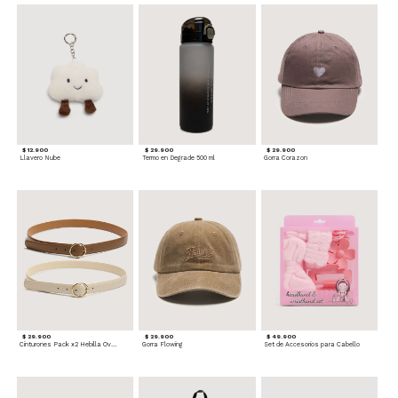
$ 12.900
$ 29.900
$ 29.900
Llavero Nube
Termo en Degrade 500 ml
Gorra Corazon
$ 29.900
$ 29.900
$ 49.900
Cinturones Pack x2 Hebilla Ovalada
Gorra Flowing
Set de Accesorios para Cabello