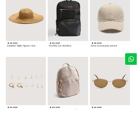
$ 39.900
$ 69.900
$ 29.900
Sombrero Tejido Figuras Mar
Mochila Con Bolsillos
Gorra acanalada unicolor
$ 24.900
$ 69.900
$ 34.900
Set x6 Aretes
Morral Compacto con Bolsillo Frontal
Gafas Doradas