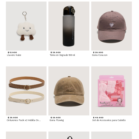
$ 12.900
$ 29.900
$ 29.900
Llavero Nube
Termo en Degrade 500 ml
Gorra Corazon
$ 29.900
$ 29.900
$ 49.900
Cinturones Pack x2 Hebilla Ovalada
Gorra Flowing
Set de Accesorios para Cabello