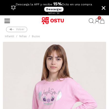
15%
×
Descarga la APP y recibe
Dcto en una compra
Descargar
Aplican TyC
0
Volver
Infantil
Niñas
Buzos