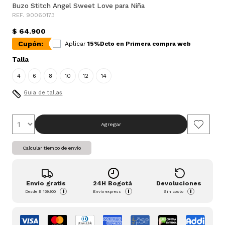
Buzo Stitch Angel Sweet Love para Niña
REF. 90060173
$ 64.900
Cupón:
Aplicar
15%Dcto en Primera compra web
Talla
4
6
8
10
12
14
Guia de tallas
Agregar
Calcular tiempo de envío
Envío gratis
24H Bogotá
Devoluciones
i
i
i
Desde
$ 159.900
Envío express
Sin costo