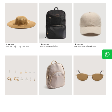
$ 39.900
$ 69.900
$ 29.900
Sombrero Tejido Figuras Mar
Mochila Con Bolsillos
Gorra acanalada unicolor
$ 24.900
$ 69.900
$ 34.900
Set x6 Aretes
Morral Compacto con Bolsillo Frontal
Gafas Doradas