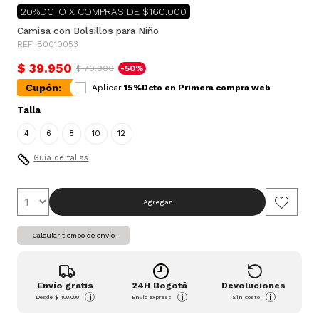
20%DCTO X COMPRAS DE $160.000
Camisa con Bolsillos para Niño
REF. 80010053
$ 39.950
$ 79.900
-50%
Cupón:
Aplicar
15%Dcto en Primera compra web
Talla
4
6
8
10
12
Guia de tallas
Agregar
Calcular tiempo de envío
Envío gratis
24H Bogotá
Devoluciones
i
i
i
Desde
$ 100.000
Envío express
Sin costo