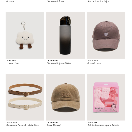
Gorra A
Termo con infusor
Reata Elastica Tejida
$ 12.900
$ 29.900
$ 29.900
Llavero Nube
Termo en Degrade 500 ml
Gorra Corazon
$ 29.900
$ 29.900
$ 49.900
Cinturones Pack x2 Hebilla Ovalada
Gorra Flowing
Set de Accesorios para Cabello