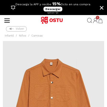
15%
×
Descarga la APP y recibe
Dcto en una compra
Descargar
Aplican TyC
0
Volver
Infantil
Niños
Camisas