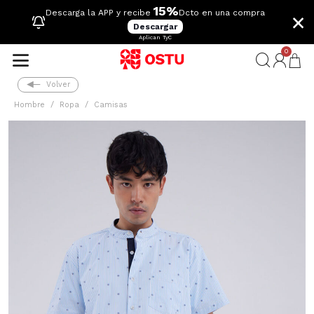
15%
×
Descarga la APP y recibe
Dcto en una compra
Descargar
Aplican TyC
0
Volver
Hombre
Ropa
Camisas