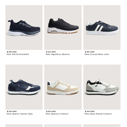
$ 89.900
$ 99.900
$ 89.900
Tenis Knit Air Movement
Tenis Deportivos Urbanos
Tenis Casual Urban Lines
$ 99.900
$ 89.900
$ 99.900
Tenis Urbanos Runner Style
Tenis Urbanos Contrast
Tenis Urban Runner Contrast