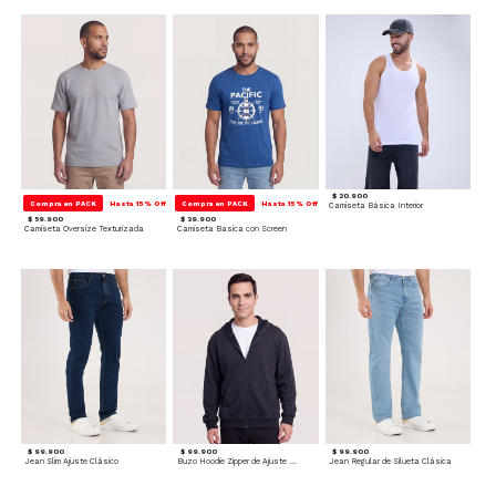
$ 20.900
Compra en PACK
Hasta 15% Off
Compra en PACK
Hasta 15% Off
Camiseta Básica Interior
$ 59.900
$ 39.900
Camiseta Oversize Texturizada
Camiseta Basica con Screen
$ 99.900
$ 99.900
$ 99.900
Jean Slim Ajuste Clásico
Buzo Hoodie Zipper de Ajuste Cómodo
Jean Regular de Silueta Clásica