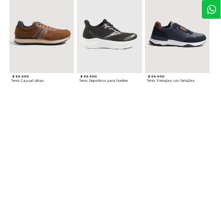
$ 99.900
$ 89.900
$ 99.900
Tenis Casual Urban
Tenis Deportivos para hombre
Tenis Formales con Detalles
$ 79.900
Tenis Deportivos sin Cordones para hombre
Accesorios para complementar