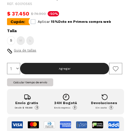
REF. 60010565
$ 37.450
$ 74.900
-50%
Cupón:
Aplicar
15%Dcto en Primera compra web
Talla
S
M
L
Guia de tallas
Agregar
Calcular tiempo de envío
Envío gratis
24H Bogotá
Devoluciones
i
i
i
Desde
$ 159.900
Envío express
Sin costo