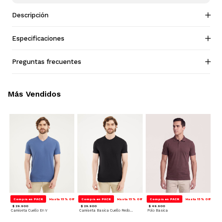
Descripción
Especificaciones
Preguntas frecuentes
Más Vendidos
Compra en PACK
Hasta 15% Off
Compra en PACK
Hasta 15% Off
Compra en PACK
Hasta 15% Off
$ 29.900
$ 29.900
$ 49.900
Camiseta Cuello En V
Camiseta Basica Cuello Redondo
Polo Basica