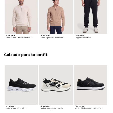
$ 99.900
$ 89.900
$ 79.900
Saco Cuello Alto con Textura Trenzada
Saco Tejido con Cremallera
Jogger Comfort Fit
Calzado para tu outfit
$ 79.900
$ 99.000
$ 89.900
Tenis Knit Urban Comfort
Tenis Chunky Urban Mesh
Tenis Clásicos con Detalle Lateral