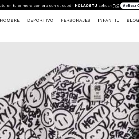
cto en tu primera compra con el cupón
HOLAOSTU
aplican
TyC
Aplicar
HOMBRE
DEPORTIVO
PERSONAJES
INFANTIL
BLO