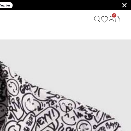
×
 Cupón
0
G